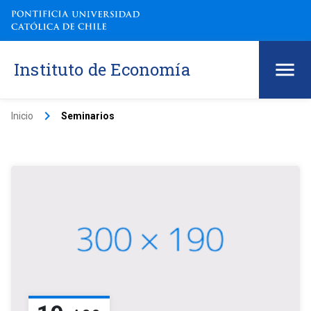
Instituto de Economía
keyboard_arrow_right
Inicio
Seminarios