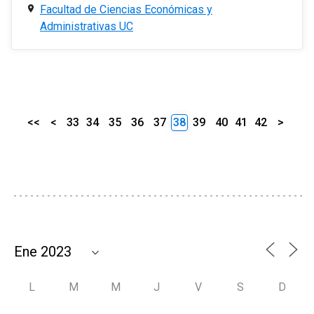
Facultad de Ciencias Económicas y
Administrativas UC
<<
<
33
34
35
36
37
38
39
40
41
42
>
L
M
M
J
V
S
D