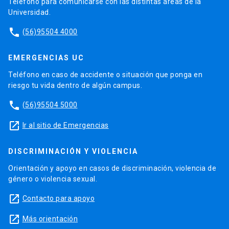
Teléfono para comunicarse con las distintas áreas de la
Universidad.
phone
(56)95504 4000
EMERGENCIAS UC
Teléfono en caso de accidente o situación que ponga en
riesgo tu vida dentro de algún campus.
phone
(56)95504 5000
launch
Ir al sitio de Emergencias
DISCRIMINACIÓN Y VIOLENCIA
Orientación y apoyo en casos de discriminación, violencia de
género o violencia sexual.
launch
Contacto para apoyo
launch
Más orientación