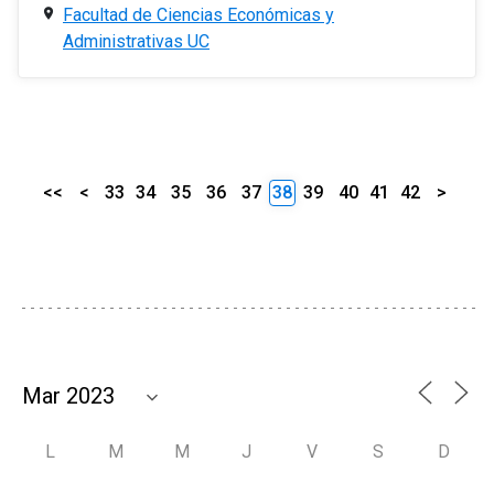
Facultad de Ciencias Económicas y
Administrativas UC
<<
<
33
34
35
36
37
38
39
40
41
42
>
L
M
M
J
V
S
D