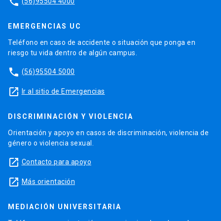
phone
(56)95504 4000
EMERGENCIAS UC
Teléfono en caso de accidente o situación que ponga en
riesgo tu vida dentro de algún campus.
phone
(56)95504 5000
launch
Ir al sitio de Emergencias
DISCRIMINACIÓN Y VIOLENCIA
Orientación y apoyo en casos de discriminación, violencia de
género o violencia sexual.
launch
Contacto para apoyo
launch
Más orientación
MEDIACIÓN UNIVERSITARIA