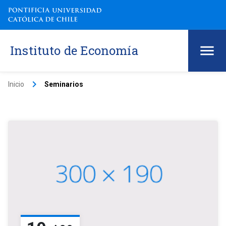
Instituto de Economía
keyboard_arrow_right
Inicio
Seminarios