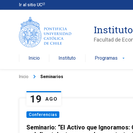
Ir al sitio UC
Institut
Facultad de Eco
Inicio
Instituto
Programas
arrow_drop_down
keyboard_arrow_right
Inicio
Seminarios
19
AGO
Conferencias
Seminario: “El Activo que Ignoramos: