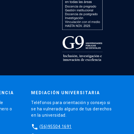
ENCIA
MEDIACIÓN UNIVERSITARIA
de
Teléfonos para orientación y consejo si
énero o
se ha vulnerado alguno de tus derechos
en la universidad.
phone
(56)95504 1691