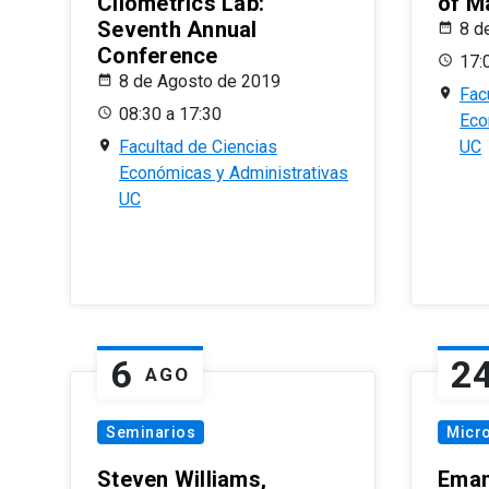
Cliometrics Lab:
of M
Seventh Annual
8 d
Conference
17:
8 de Agosto de 2019
Fac
08:30 a 17:30
Eco
Facultad de Ciencias
UC
Económicas y Administrativas
UC
6
2
AGO
Seminarios
Micr
Steven Williams,
Eman