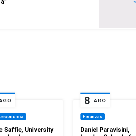
ia”
8
AGO
AGO
oeconomía
Finanzas
e Saffie, University
Daniel Paravisini,