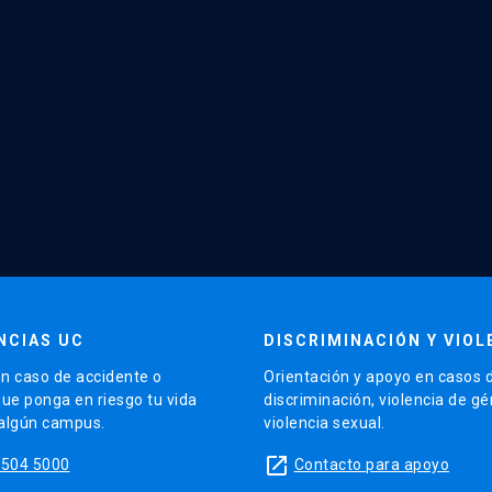
NCIAS UC
DISCRIMINACIÓN Y VIOL
n caso de accidente o
Orientación y apoyo en casos 
que ponga en riesgo tu vida
discriminación, violencia de g
 algún campus.
violencia sexual.
launch
5504 5000
Contacto para apoyo