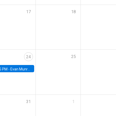
17
18
25
24
5 PM -
Evan Munro, Neyman Visiting Assistant Professor in the Department of Statistics at UC Berkeley
31
1