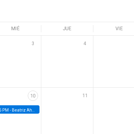
MIÉ
JUE
VIE
3
4
11
10
5 PM -
Beatriz Ahumada, PhD candidate, Universidad de Pittsburgh