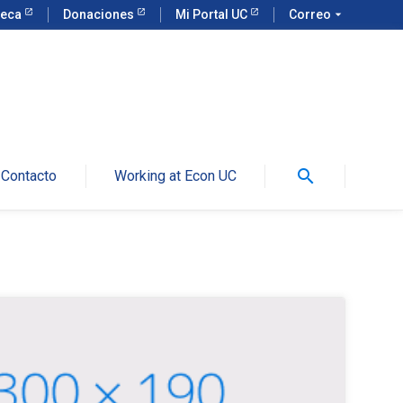
teca
Donaciones
Mi Portal UC
Correo
arrow_drop_down
search
Contacto
Working at Econ UC