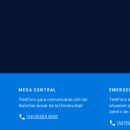
MESA CENTRAL
EMERGE
Teléfono para comunicarse con las
Teléfono e
distintas áreas de la Universidad.
situación 
dentro de
phone
(56)95504 4000
phone
(56)9