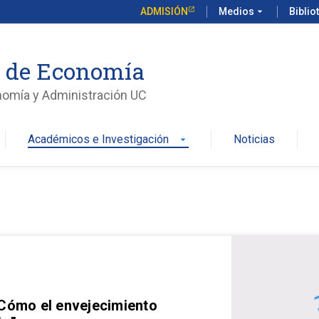
ADMISIÓN
Medios
arrow_drop_down
Biblio
o de Economía
nomía y Administración UC
Académicos e Investigación
Noticias
arrow_drop_down
 Cómo el envejecimiento