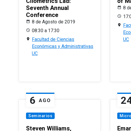
Cliometrics Lab:
of M
Seventh Annual
8 d
Conference
17:
8 de Agosto de 2019
Fac
08:30 a 17:30
Eco
Facultad de Ciencias
UC
Económicas y Administrativas
UC
6
2
AGO
Seminarios
Micr
Steven Williams,
Eman