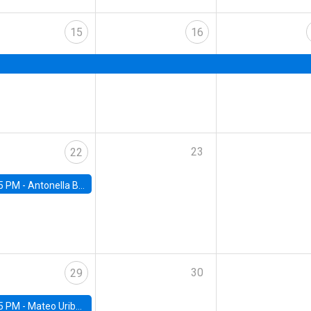
15
16
23
22
5 PM -
Antonella Bancalari, Institute for Fiscal Studies (IFS) and Research Associate at University College London (UCL)
30
29
5 PM -
Mateo Uribe-Castro, Universidad de los Andes (Colombia)