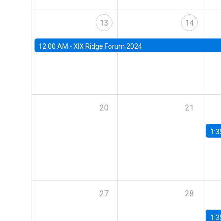
13
14
12:00 AM -
XIX Ridge Forum 2024
20
21
1:3
27
28
1:3