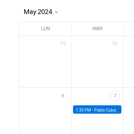
LUN
MAR
29
30
6
7
1:35 PM -
Pablo Cuba, FED Board