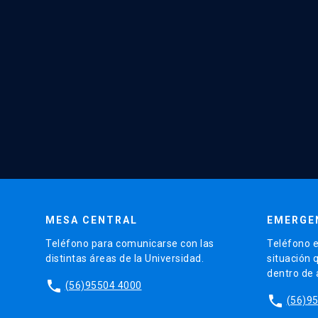
MESA CENTRAL
EMERGE
Teléfono para comunicarse con las
Teléfono e
distintas áreas de la Universidad.
situación 
dentro de
phone
(56)95504 4000
phone
(56)9