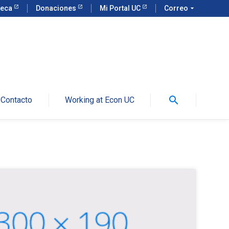
teca
Donaciones
Mi Portal UC
Correo
arrow_drop_down
search
Contacto
Working at Econ UC