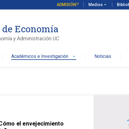
ADMISIÓN
Medios
arrow_drop_down
Biblio
o de Economía
nomía y Administración UC
Académicos e Investigación
Noticias
arrow_drop_down
 Cómo el envejecimiento