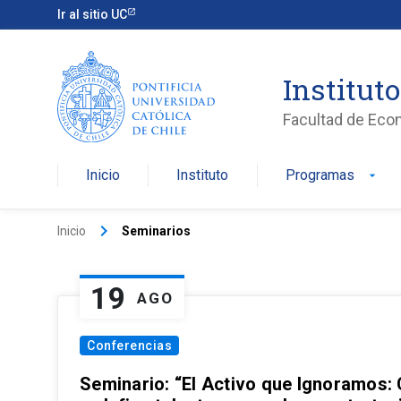
Ir al sitio UC
Institut
Facultad de Eco
Inicio
Instituto
Programas
arrow_drop_down
keyboard_arrow_right
Inicio
Seminarios
19
AGO
Conferencias
Seminario: “El Activo que Ignoramos: