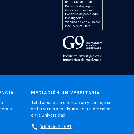
ENCIA
MEDIACIÓN UNIVERSITARIA
de
Teléfonos para orientación y consejo si
énero o
se ha vulnerado alguno de tus derechos
en la universidad.
phone
(56)95504 1691