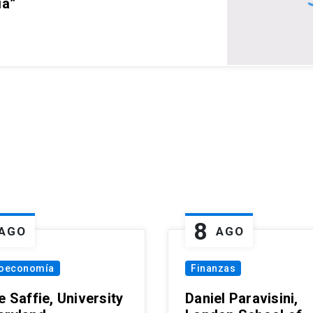
ia”
8
AGO
AGO
oeconomía
Finanzas
e Saffie, University
Daniel Paravisini,