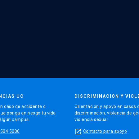
NCIAS UC
DISCRIMINACIÓN Y VIOL
n caso de accidente o
Orientación y apoyo en casos 
que ponga en riesgo tu vida
discriminación, violencia de g
 algún campus.
violencia sexual.
launch
5504 5000
Contacto para apoyo