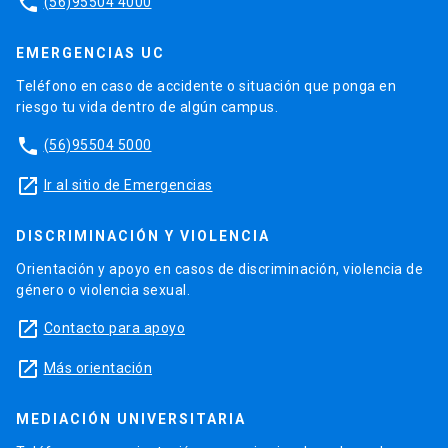
phone
(56)95504 4000
EMERGENCIAS UC
Teléfono en caso de accidente o situación que ponga en
riesgo tu vida dentro de algún campus.
phone
(56)95504 5000
launch
Ir al sitio de Emergencias
DISCRIMINACIÓN Y VIOLENCIA
Orientación y apoyo en casos de discriminación, violencia de
género o violencia sexual.
launch
Contacto para apoyo
launch
Más orientación
MEDIACIÓN UNIVERSITARIA