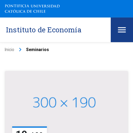
Instituto de Economía
keyboard_arrow_right
Inicio
Seminarios