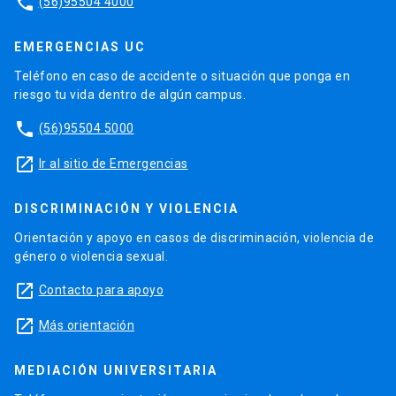
phone
(56)95504 4000
EMERGENCIAS UC
Teléfono en caso de accidente o situación que ponga en
riesgo tu vida dentro de algún campus.
phone
(56)95504 5000
launch
Ir al sitio de Emergencias
DISCRIMINACIÓN Y VIOLENCIA
Orientación y apoyo en casos de discriminación, violencia de
género o violencia sexual.
launch
Contacto para apoyo
launch
Más orientación
MEDIACIÓN UNIVERSITARIA