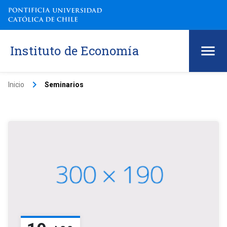
Instituto de Economía
keyboard_arrow_right
Inicio
Seminarios