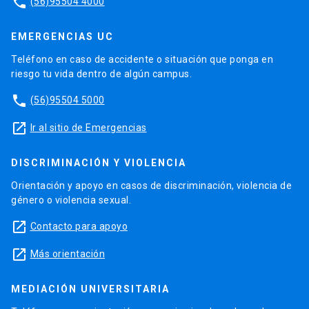
phone
(56)95504 4000
EMERGENCIAS UC
Teléfono en caso de accidente o situación que ponga en
riesgo tu vida dentro de algún campus.
phone
(56)95504 5000
launch
Ir al sitio de Emergencias
DISCRIMINACIÓN Y VIOLENCIA
Orientación y apoyo en casos de discriminación, violencia de
género o violencia sexual.
launch
Contacto para apoyo
launch
Más orientación
MEDIACIÓN UNIVERSITARIA