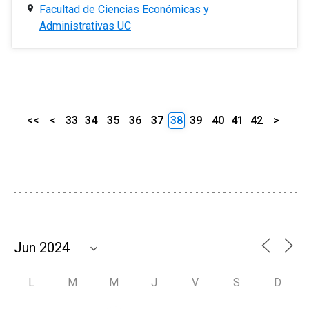
Facultad de Ciencias Económicas y
Administrativas UC
<<
<
33
34
35
36
37
38
39
40
41
42
>
L
M
M
J
V
S
D