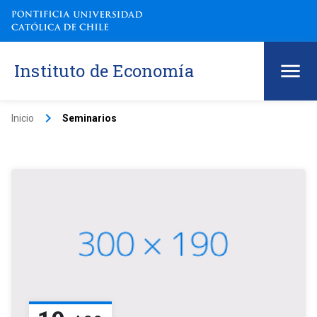
Instituto de Economía
keyboard_arrow_right
Inicio
Seminarios