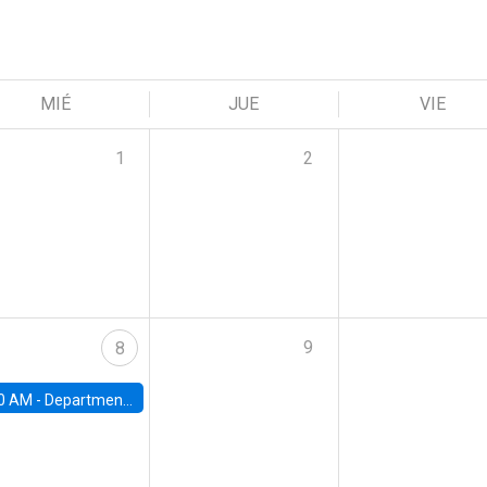
MIÉ
JUE
VIE
1
2
9
8
0 AM -
Department Seminar: James Robinson