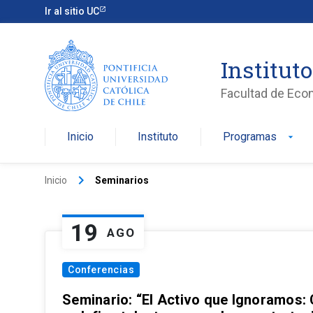
Ir al sitio UC
Institut
Facultad de Eco
Inicio
Instituto
Programas
arrow_drop_down
keyboard_arrow_right
Inicio
Seminarios
19
AGO
Conferencias
Seminario: “El Activo que Ignoramos: