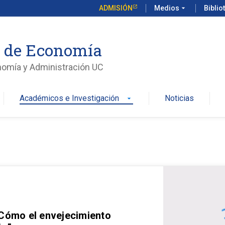
ADMISIÓN
Medios
arrow_drop_down
Biblio
o de Economía
nomía y Administración UC
Académicos e Investigación
Noticias
arrow_drop_down
 Cómo el envejecimiento