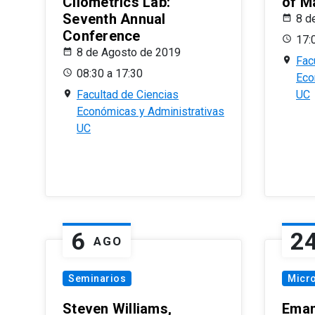
Cliometrics Lab:
of M
Seventh Annual
8 d
Conference
17:
8 de Agosto de 2019
Fac
08:30 a 17:30
Eco
Facultad de Ciencias
UC
Económicas y Administrativas
UC
6
2
AGO
Seminarios
Micr
Steven Williams,
Eman