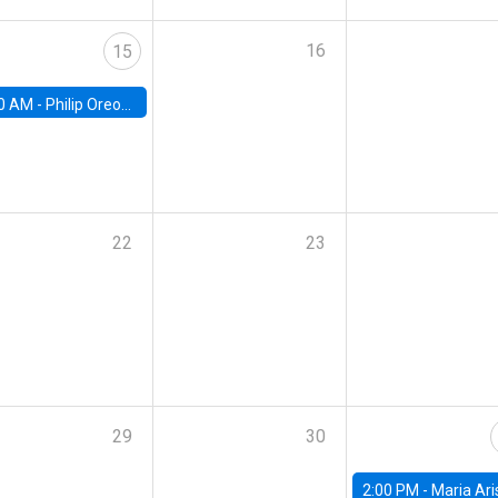
16
15
0 AM -
Philip Oreopolous, University of Toronto
22
23
29
30
2:00 PM -
Maria Aristizabal-Ramirez, FED