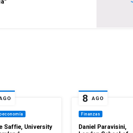
ia”
8
AGO
AGO
oeconomía
Finanzas
e Saffie, University
Daniel Paravisini,