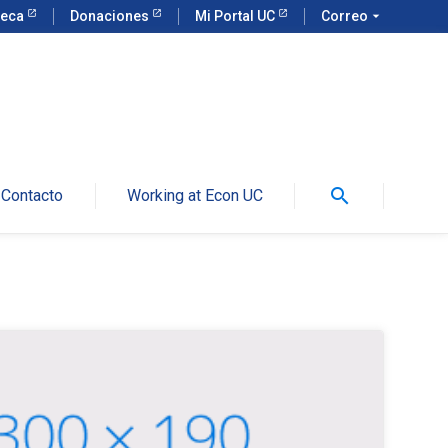
teca
Donaciones
Mi Portal UC
Correo
arrow_drop_down
search
Contacto
Working at Econ UC