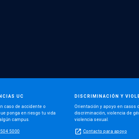
NCIAS UC
DISCRIMINACIÓN Y VIOL
n caso de accidente o
Orientación y apoyo en casos 
que ponga en riesgo tu vida
discriminación, violencia de g
 algún campus.
violencia sexual.
launch
5504 5000
Contacto para apoyo