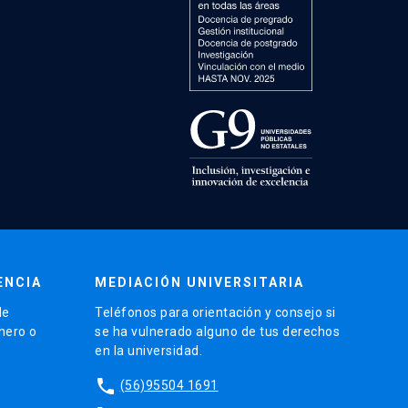
ENCIA
MEDIACIÓN UNIVERSITARIA
de
Teléfonos para orientación y consejo si
énero o
se ha vulnerado alguno de tus derechos
en la universidad.
phone
(56)95504 1691