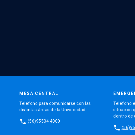
MESA CENTRAL
EMERGE
Teléfono para comunicarse con las
Teléfono e
distintas áreas de la Universidad.
situación 
dentro de
phone
(56)95504 4000
phone
(56)9