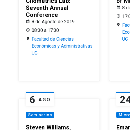
Cliometrics Lab:
of M
Seventh Annual
8 d
Conference
17:
8 de Agosto de 2019
Fac
08:30 a 17:30
Eco
Facultad de Ciencias
UC
Económicas y Administrativas
UC
6
2
AGO
Seminarios
Micr
Steven Williams,
Eman