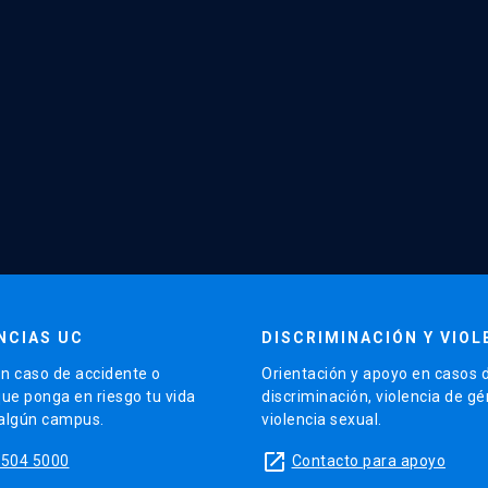
NCIAS UC
DISCRIMINACIÓN Y VIOL
n caso de accidente o
Orientación y apoyo en casos 
que ponga en riesgo tu vida
discriminación, violencia de g
 algún campus.
violencia sexual.
launch
5504 5000
Contacto para apoyo