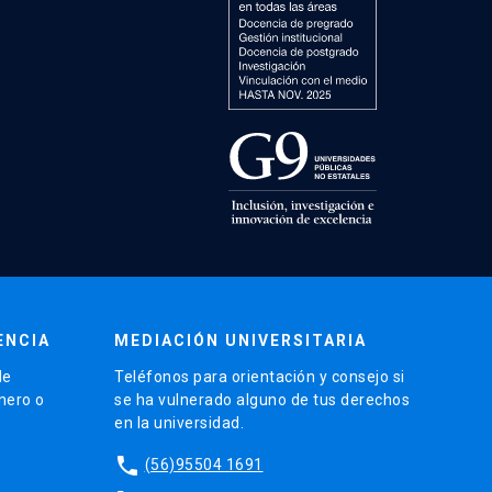
ENCIA
MEDIACIÓN UNIVERSITARIA
de
Teléfonos para orientación y consejo si
énero o
se ha vulnerado alguno de tus derechos
en la universidad.
phone
(56)95504 1691