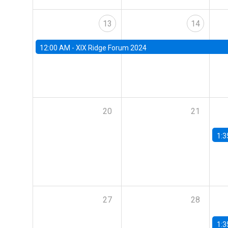
13
14
12:00 AM -
XIX Ridge Forum 2024
20
21
1:3
27
28
1:3