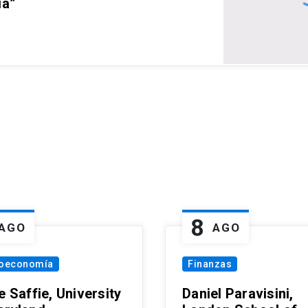
ia”
8
AGO
AGO
oeconomía
Finanzas
e Saffie, University
Daniel Paravisini,