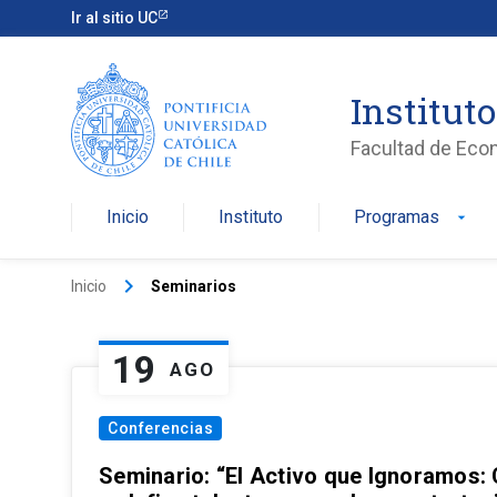
Ir al sitio UC
Institut
Facultad de Eco
Inicio
Instituto
Programas
arrow_drop_down
keyboard_arrow_right
Inicio
Seminarios
19
AGO
Conferencias
Seminario: “El Activo que Ignoramos: