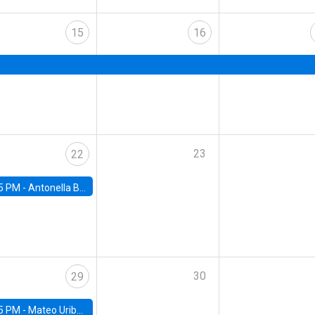
15
16
23
22
5 PM -
Antonella Bancalari, Institute for Fiscal Studies (IFS) and Research Associate at University College London (UCL)
30
29
5 PM -
Mateo Uribe-Castro, Universidad de los Andes (Colombia)