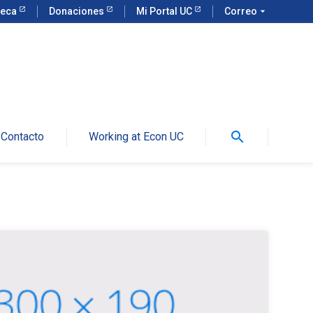
teca
Donaciones
Mi Portal UC
Correo
arrow_drop_down
search
Contacto
Working at Econ UC