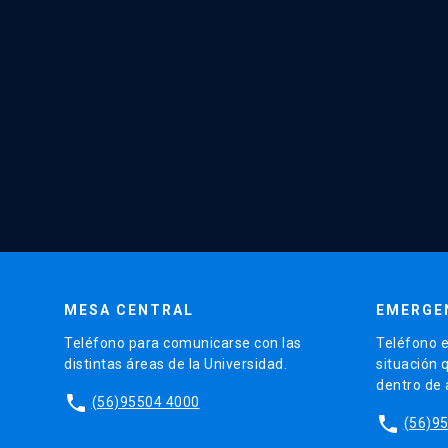
MESA CENTRAL
EMERGE
Teléfono para comunicarse con las
Teléfono e
distintas áreas de la Universidad.
situación 
dentro de
phone
(56)95504 4000
phone
(56)9