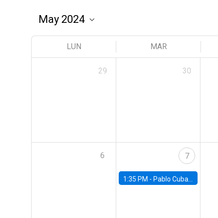
LUN
MAR
29
30
6
7
1:35 PM -
Pablo Cuba, FED Board