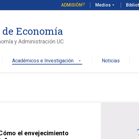
ADMISIÓN
Medios
arrow_drop_down
Biblio
o de Economía
nomía y Administración UC
Académicos e Investigación
Noticias
arrow_drop_down
 Cómo el envejecimiento