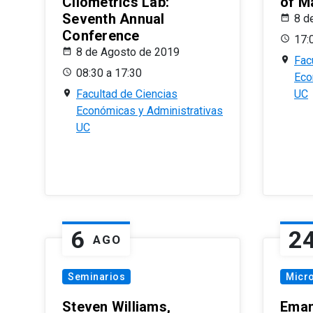
Cliometrics Lab:
of M
Seventh Annual
8 d
Conference
17:
8 de Agosto de 2019
Fac
08:30 a 17:30
Eco
Facultad de Ciencias
UC
Económicas y Administrativas
UC
6
2
AGO
Seminarios
Micr
Steven Williams,
Eman