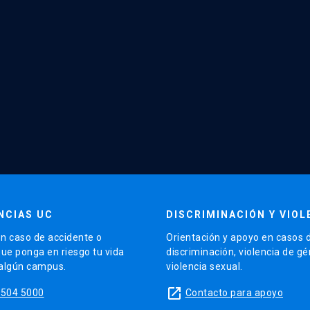
NCIAS UC
DISCRIMINACIÓN Y VIOL
n caso de accidente o
Orientación y apoyo en casos 
que ponga en riesgo tu vida
discriminación, violencia de g
 algún campus.
violencia sexual.
launch
5504 5000
Contacto para apoyo