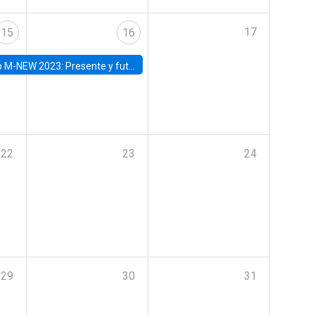
17
15
16
Presente y futuro del trabajo y el rol de las nuevas tecnologías
22
23
24
29
30
31