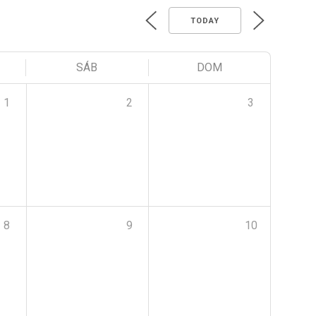
TODAY
SÁB
DOM
1
2
3
8
9
10