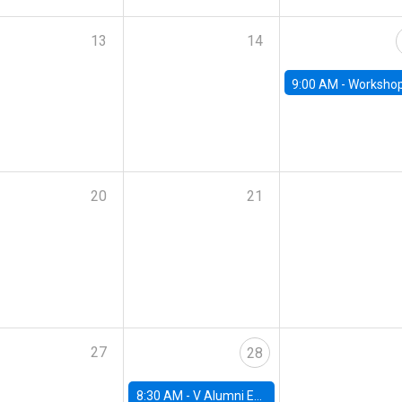
13
14
9:00 AM -
Workshop M-NEW 2023: 
20
21
27
28
8:30 AM -
V Alumni Economics Workshop