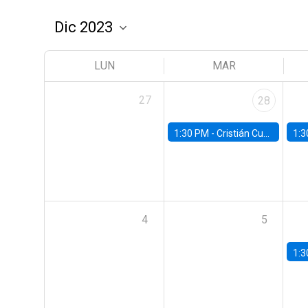
LUN
MAR
27
28
1:30 PM -
Cristián Cuevas, Universidad de Los Andes
1:3
4
5
1:3