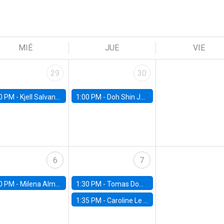
MIÉ
JUE
VIE
29
30
0 PM -
Kjell Salvanes, Norwegian School of Economics
1:00 PM -
Doh Shin Jeon, Toulouse School of Economics
6
7
0 PM -
Milena Almagro, University of ChicagoChicago Booth School of Business
1:30 PM -
Tomas Dominguez-Iino, Chicago Booth School of Business
1:35 PM -
Caroline Le Pennec, HEC Montréal