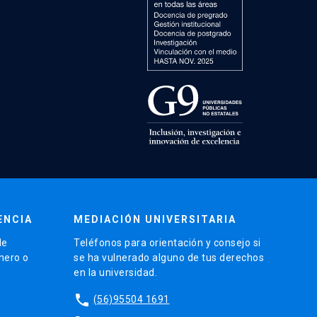
ENCIA
MEDIACIÓN UNIVERSITARIA
de
Teléfonos para orientación y consejo si
énero o
se ha vulnerado alguno de tus derechos
en la universidad.
phone
(56)95504 1691