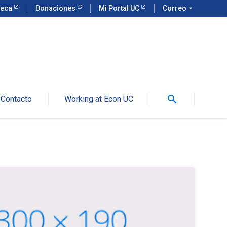
teca
Donaciones
Mi Portal UC
Correo
arrow_drop_down
search
Contacto
Working at Econ UC