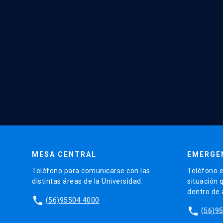
MESA CENTRAL
EMERGE
Teléfono para comunicarse con las
Teléfono e
distintas áreas de la Universidad.
situación 
dentro de
phone
(56)95504 4000
phone
(56)9