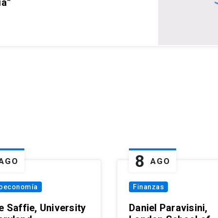
ia”
8
AGO
AGO
oeconomía
Finanzas
e Saffie, University
Daniel Paravisini,