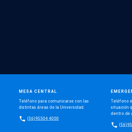
MESA CENTRAL
EMERGE
Teléfono para comunicarse con las
Teléfono e
distintas áreas de la Universidad.
situación 
dentro de
phone
(56)95504 4000
phone
(56)9