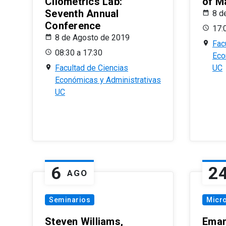
Cliometrics Lab:
of M
Seventh Annual
8 d
Conference
17:
8 de Agosto de 2019
Fac
08:30 a 17:30
Eco
Facultad de Ciencias
UC
Económicas y Administrativas
UC
6
2
AGO
Seminarios
Micr
Steven Williams,
Eman