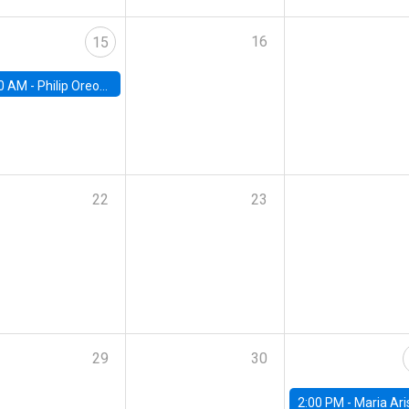
16
15
0 AM -
Philip Oreopolous, University of Toronto
22
23
29
30
2:00 PM -
Maria Aristizabal-Ramirez, FED