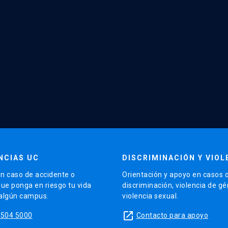
NCIAS UC
DISCRIMINACIÓN Y VIOL
n caso de accidente o
Orientación y apoyo en casos 
que ponga en riesgo tu vida
discriminación, violencia de g
 algún campus.
violencia sexual.
launch
5504 5000
Contacto para apoyo