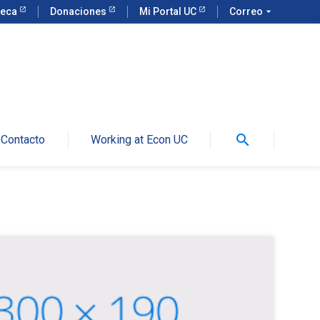
teca
Donaciones
Mi Portal UC
Correo
arrow_drop_down
search
Contacto
Working at Econ UC