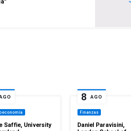
ia”
8
AGO
AGO
oeconomía
Finanzas
e Saffie, University
Daniel Paravisini,