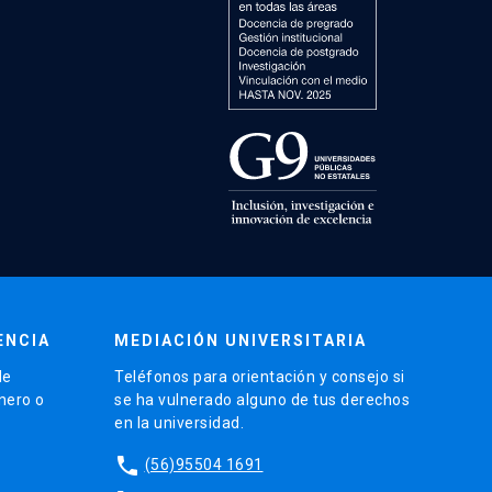
ENCIA
MEDIACIÓN UNIVERSITARIA
de
Teléfonos para orientación y consejo si
énero o
se ha vulnerado alguno de tus derechos
en la universidad.
phone
(56)95504 1691