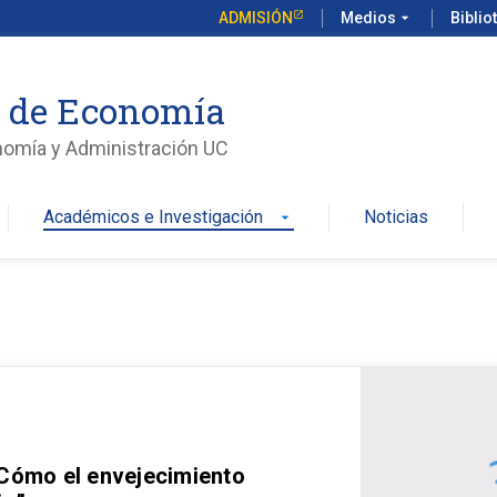
ADMISIÓN
Medios
arrow_drop_down
Biblio
o de Economía
nomía y Administración UC
Académicos e Investigación
Noticias
arrow_drop_down
 Cómo el envejecimiento