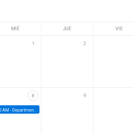
MIÉ
JUE
VIE
1
2
9
8
0 AM -
Department Seminar: James Robinson