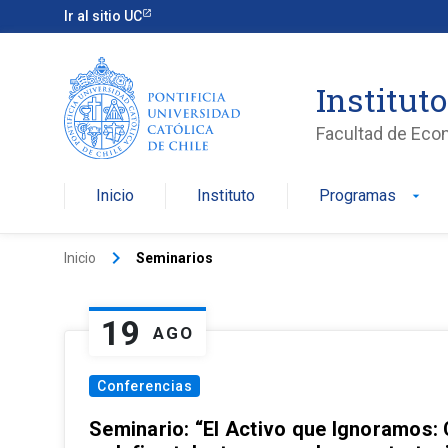
Ir al sitio UC
Institut
Facultad de Eco
Inicio
Instituto
Programas
arrow_drop_down
keyboard_arrow_right
Inicio
Seminarios
19
AGO
Conferencias
Seminario: “El Activo que Ignoramos: