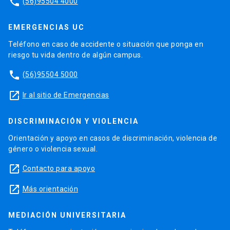
phone
(56)95504 4000
EMERGENCIAS UC
Teléfono en caso de accidente o situación que ponga en
riesgo tu vida dentro de algún campus.
phone
(56)95504 5000
launch
Ir al sitio de Emergencias
DISCRIMINACIÓN Y VIOLENCIA
Orientación y apoyo en casos de discriminación, violencia de
género o violencia sexual.
launch
Contacto para apoyo
launch
Más orientación
MEDIACIÓN UNIVERSITARIA