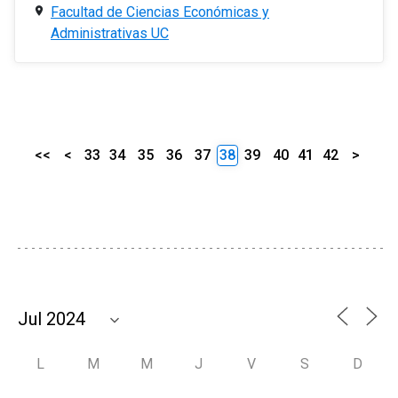
Facultad de Ciencias Económicas y
Administrativas UC
<<
<
33
34
35
36
37
38
39
40
41
42
>
L
M
M
J
V
S
D