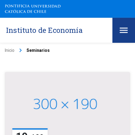
Instituto de Economía
keyboard_arrow_right
Inicio
Seminarios