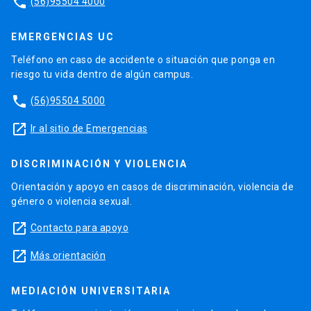
phone
(56)95504 4000
EMERGENCIAS UC
Teléfono en caso de accidente o situación que ponga en
riesgo tu vida dentro de algún campus.
phone
(56)95504 5000
launch
Ir al sitio de Emergencias
DISCRIMINACIÓN Y VIOLENCIA
Orientación y apoyo en casos de discriminación, violencia de
género o violencia sexual.
launch
Contacto para apoyo
launch
Más orientación
MEDIACIÓN UNIVERSITARIA