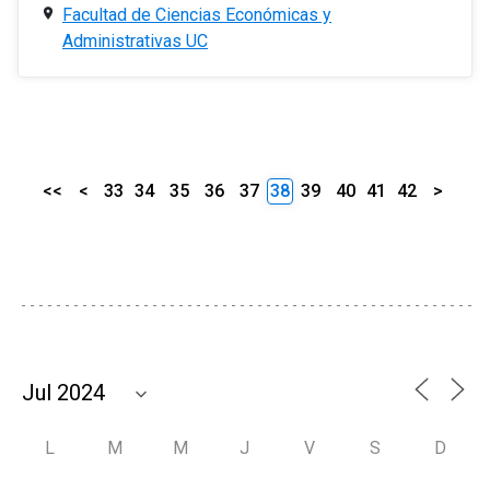
Facultad de Ciencias Económicas y
Administrativas UC
<<
<
33
34
35
36
37
38
39
40
41
42
>
L
M
M
J
V
S
D