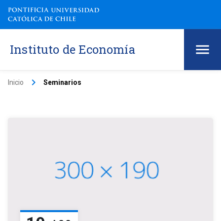
Instituto de Economía
keyboard_arrow_right
Inicio
Seminarios