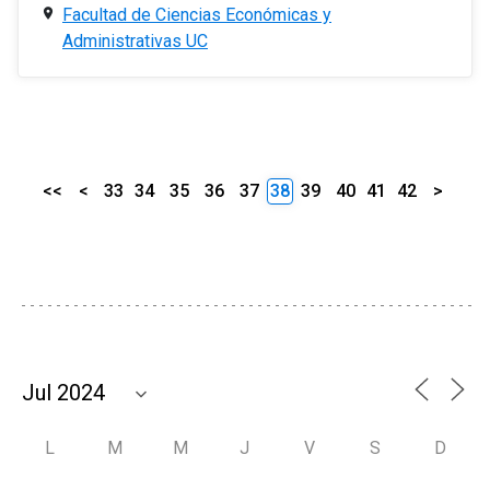
Facultad de Ciencias Económicas y
Administrativas UC
<<
<
33
34
35
36
37
38
39
40
41
42
>
L
M
M
J
V
S
D