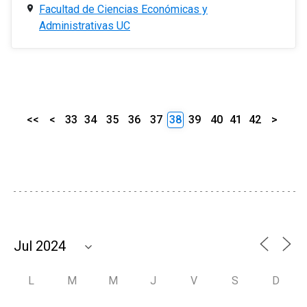
Facultad de Ciencias Económicas y
Administrativas UC
<<
<
33
34
35
36
37
38
39
40
41
42
>
L
M
M
J
V
S
D