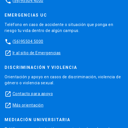
phone
(56)95504 4000
EMERGENCIAS UC
Teléfono en caso de accidente o situación que ponga en
riesgo tu vida dentro de algún campus.
phone
(56)95504 5000
launch
Ir al sitio de Emergencias
DISCRIMINACIÓN Y VIOLENCIA
Orientación y apoyo en casos de discriminación, violencia de
género o violencia sexual.
launch
Contacto para apoyo
launch
Más orientación
MEDIACIÓN UNIVERSITARIA