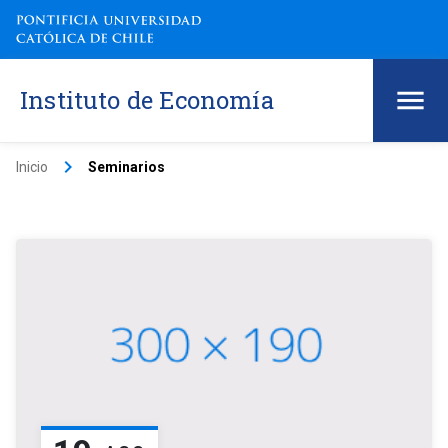
Instituto de Economía
keyboard_arrow_right
Inicio
Seminarios