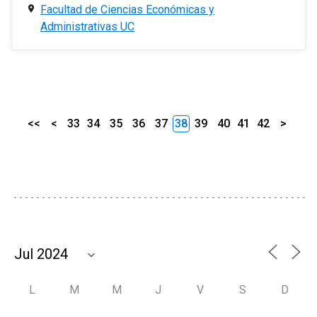
Facultad de Ciencias Económicas y
Administrativas UC
<<
<
33
34
35
36
37
38
39
40
41
42
>
L
M
M
J
V
S
D