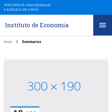
Instituto de Economía
keyboard_arrow_right
Inicio
Seminarios