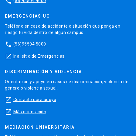
phone
(56)95504 4000
EMERGENCIAS UC
Teléfono en caso de accidente o situación que ponga en
riesgo tu vida dentro de algún campus.
phone
(56)95504 5000
launch
Ir al sitio de Emergencias
DISCRIMINACIÓN Y VIOLENCIA
Orientación y apoyo en casos de discriminación, violencia de
género o violencia sexual.
launch
Contacto para apoyo
launch
Más orientación
MEDIACIÓN UNIVERSITARIA