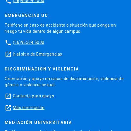
phone
(56)95504 4000
EMERGENCIAS UC
Teléfono en caso de accidente o situación que ponga en
riesgo tu vida dentro de algún campus.
phone
(56)95504 5000
launch
Ir al sitio de Emergencias
DISCRIMINACIÓN Y VIOLENCIA
Orientación y apoyo en casos de discriminación, violencia de
género o violencia sexual.
launch
Contacto para apoyo
launch
Más orientación
MEDIACIÓN UNIVERSITARIA