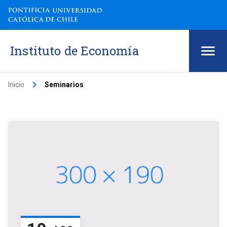
Instituto de Economía
keyboard_arrow_right
Inicio
Seminarios