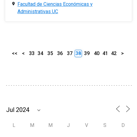
Facultad de Ciencias Económicas y
Administrativas UC
<<
<
33
34
35
36
37
38
39
40
41
42
>
L
M
M
J
V
S
D