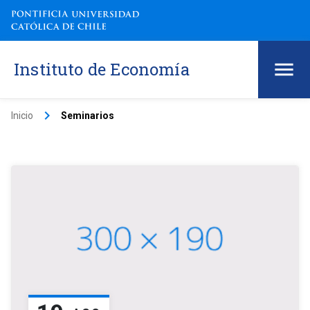
Instituto de Economía
keyboard_arrow_right
Inicio
Seminarios