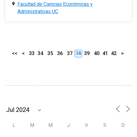
Facultad de Ciencias Económicas y
Administrativas UC
<<
<
33
34
35
36
37
38
39
40
41
42
>
L
M
M
J
V
S
D