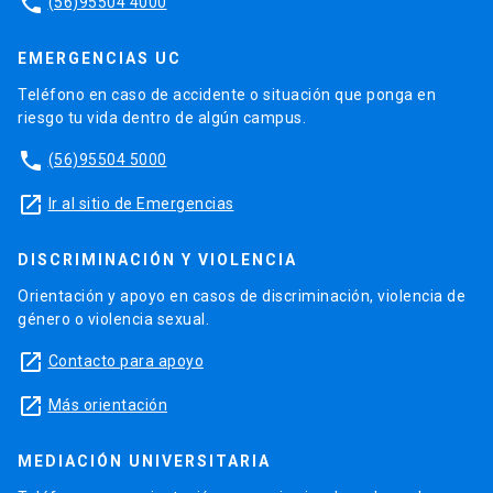
phone
(56)95504 4000
EMERGENCIAS UC
Teléfono en caso de accidente o situación que ponga en
riesgo tu vida dentro de algún campus.
phone
(56)95504 5000
launch
Ir al sitio de Emergencias
DISCRIMINACIÓN Y VIOLENCIA
Orientación y apoyo en casos de discriminación, violencia de
género o violencia sexual.
launch
Contacto para apoyo
launch
Más orientación
MEDIACIÓN UNIVERSITARIA