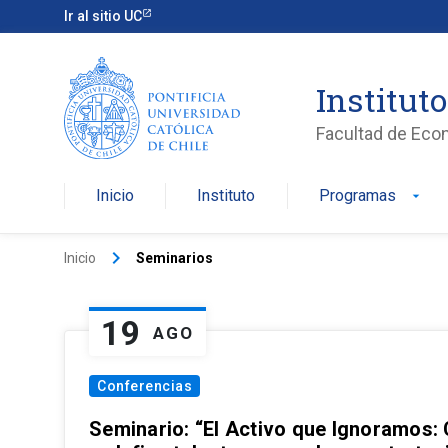
Ir al sitio UC
Institut
Facultad de Eco
Inicio
Instituto
Programas
arrow_drop_down
keyboard_arrow_right
Inicio
Seminarios
19
AGO
Conferencias
Seminario: “El Activo que Ignoramos: