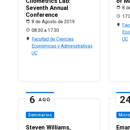
Cliometrics Lab:
of M
Seventh Annual
8 d
Conference
17:
8 de Agosto de 2019
Fac
08:30 a 17:30
Eco
Facultad de Ciencias
UC
Económicas y Administrativas
UC
6
2
AGO
Seminarios
Micr
Steven Williams,
Eman