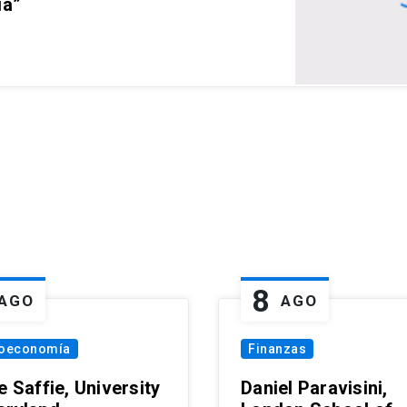
ia”
8
AGO
AGO
oeconomía
Finanzas
e Saffie, University
Daniel Paravisini,