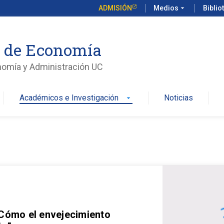
ADMISIÓN
Medios
arrow_drop_down
Biblio
o de Economía
nomía y Administración UC
Académicos e Investigación
Noticias
arrow_drop_down
 Cómo el envejecimiento