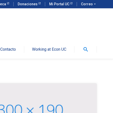
teca
Donaciones
Mi Portal UC
Correo
arrow_drop_down
search
Contacto
Working at Econ UC