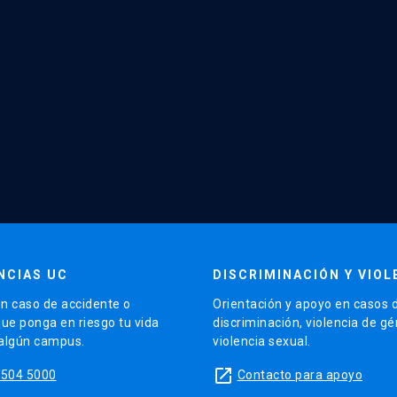
NCIAS UC
DISCRIMINACIÓN Y VIOL
n caso de accidente o
Orientación y apoyo en casos 
que ponga en riesgo tu vida
discriminación, violencia de g
 algún campus.
violencia sexual.
launch
5504 5000
Contacto para apoyo