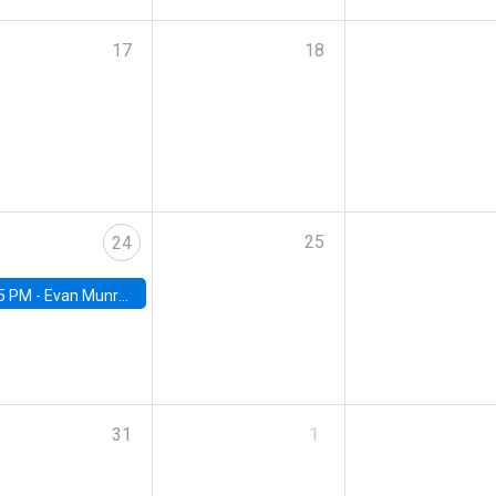
17
18
25
24
5 PM -
Evan Munro, Neyman Visiting Assistant Professor in the Department of Statistics at UC Berkeley
31
1