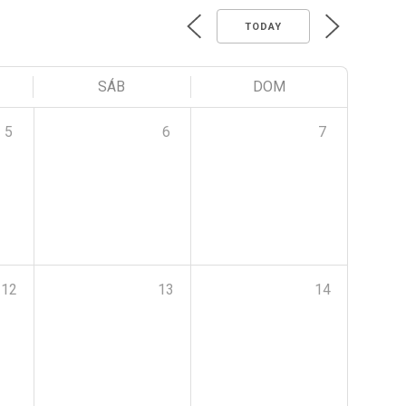
TODAY
SÁB
DOM
5
6
7
12
13
14