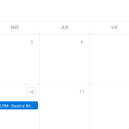
MIÉ
JUE
VIE
3
4
11
10
5 PM -
Beatriz Ahumada, PhD candidate, Universidad de Pittsburgh