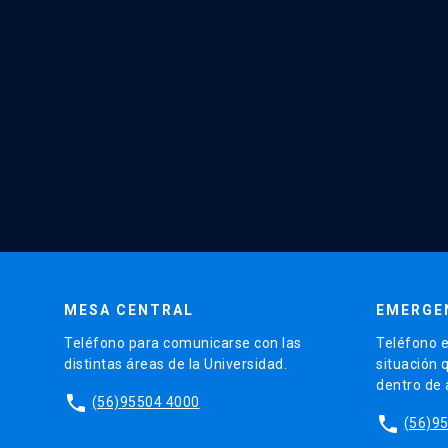
MESA CENTRAL
EMERGE
Teléfono para comunicarse con las
Teléfono e
distintas áreas de la Universidad.
situación 
dentro de
phone
(56)95504 4000
phone
(56)9