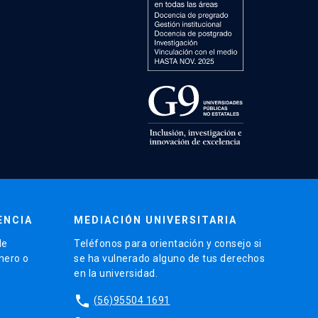
ENCIA
MEDIACIÓN UNIVERSITARIA
de
Teléfonos para orientación y consejo si
énero o
se ha vulnerado alguno de tus derechos
en la universidad.
phone
(56)95504 1691