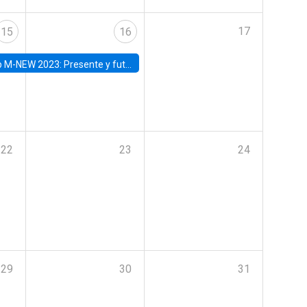
17
15
16
Presente y futuro del trabajo y el rol de las nuevas tecnologías
22
23
24
29
30
31