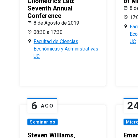
Cliometrics Lab:
of M
Seventh Annual
8 d
Conference
17:
8 de Agosto de 2019
Fac
08:30 a 17:30
Eco
Facultad de Ciencias
UC
Económicas y Administrativas
UC
6
2
AGO
Seminarios
Micr
Steven Williams,
Eman