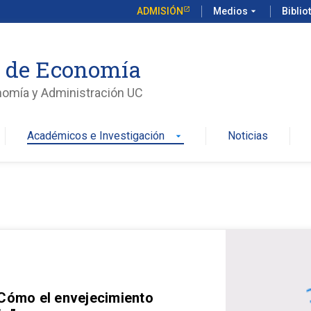
ADMISIÓN
Medios
arrow_drop_down
Biblio
o de Economía
nomía y Administración UC
Académicos e Investigación
Noticias
arrow_drop_down
 Cómo el envejecimiento