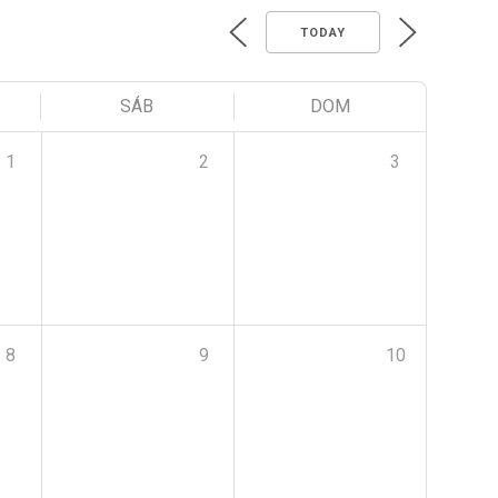
TODAY
SÁB
DOM
1
2
3
8
9
10