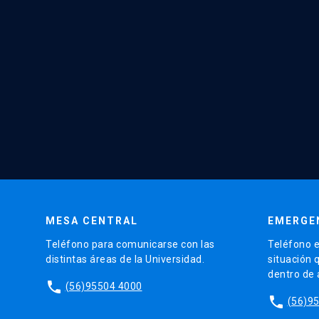
MESA CENTRAL
EMERGE
Teléfono para comunicarse con las
Teléfono e
distintas áreas de la Universidad.
situación 
dentro de
phone
(56)95504 4000
phone
(56)9