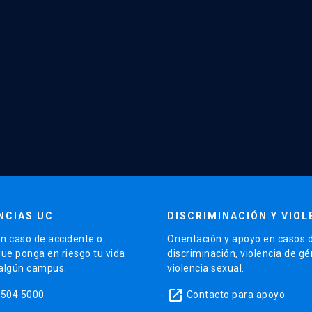
NCIAS UC
DISCRIMINACIÓN Y VIOL
n caso de accidente o
Orientación y apoyo en casos 
que ponga en riesgo tu vida
discriminación, violencia de g
 algún campus.
violencia sexual.
launch
5504 5000
Contacto para apoyo