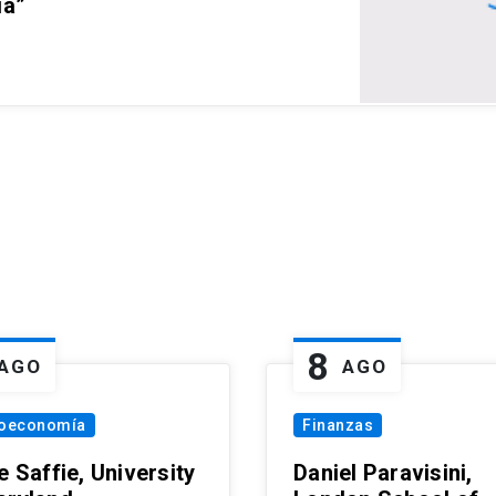
ia”
8
AGO
AGO
oeconomía
Finanzas
e Saffie, University
Daniel Paravisini,