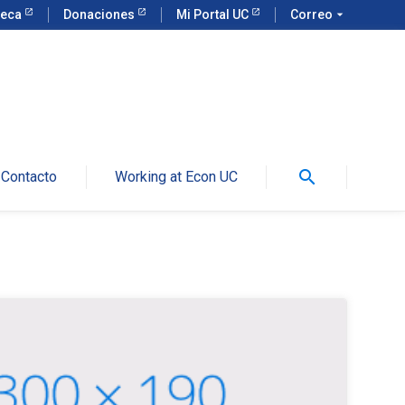
teca
Donaciones
Mi Portal UC
Correo
arrow_drop_down
search
Contacto
Working at Econ UC