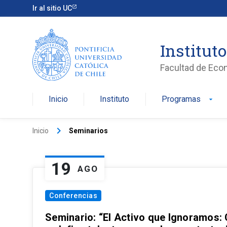
Ir al sitio UC
Institut
Facultad de Eco
Inicio
Instituto
Programas
arrow_drop_down
keyboard_arrow_right
Inicio
Seminarios
19
AGO
Conferencias
Seminario: “El Activo que Ignoramos: