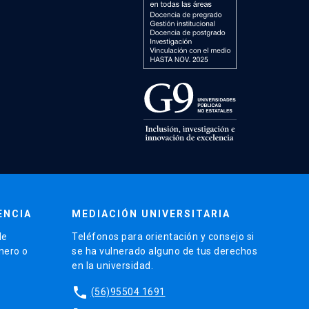
ENCIA
MEDIACIÓN UNIVERSITARIA
de
Teléfonos para orientación y consejo si
énero o
se ha vulnerado alguno de tus derechos
en la universidad.
phone
(56)95504 1691