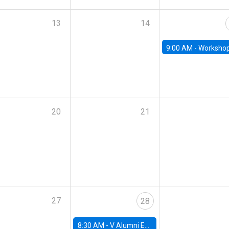
13
14
9:00 AM -
Workshop M-NEW 2023: 
20
21
27
28
8:30 AM -
V Alumni Economics Workshop