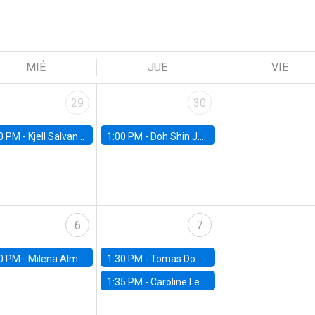
MIÉ
JUE
VIE
29
30
0 PM -
Kjell Salvanes, Norwegian School of Economics
1:00 PM -
Doh Shin Jeon, Toulouse School of Economics
6
7
0 PM -
Milena Almagro, University of ChicagoChicago Booth School of Business
1:30 PM -
Tomas Dominguez-Iino, Chicago Booth School of Business
1:35 PM -
Caroline Le Pennec, HEC Montréal