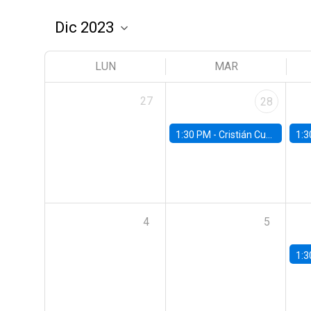
LUN
MAR
27
28
1:30 PM -
Cristián Cuevas, Universidad de Los Andes
1:3
4
5
1:3