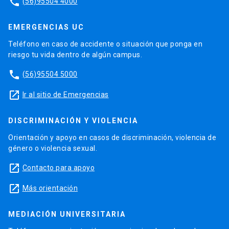
phone
(56)95504 4000
EMERGENCIAS UC
Teléfono en caso de accidente o situación que ponga en
riesgo tu vida dentro de algún campus.
phone
(56)95504 5000
launch
Ir al sitio de Emergencias
DISCRIMINACIÓN Y VIOLENCIA
Orientación y apoyo en casos de discriminación, violencia de
género o violencia sexual.
launch
Contacto para apoyo
launch
Más orientación
MEDIACIÓN UNIVERSITARIA