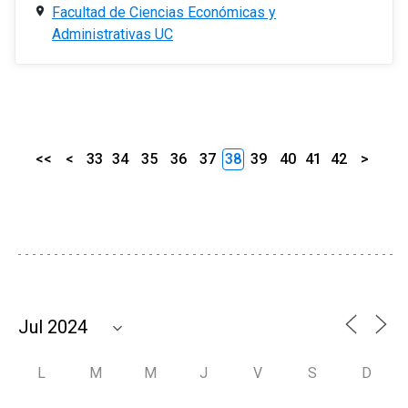
Facultad de Ciencias Económicas y
Administrativas UC
<<
<
33
34
35
36
37
38
39
40
41
42
>
L
M
M
J
V
S
D