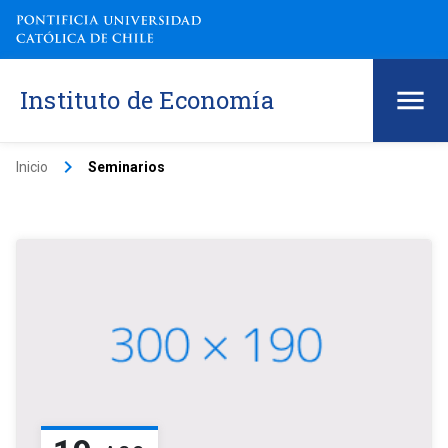
Instituto de Economía
keyboard_arrow_right
Inicio
Seminarios