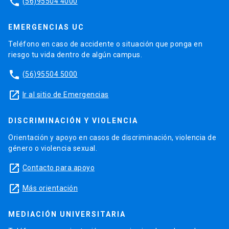
phone
(56)95504 4000
EMERGENCIAS UC
Teléfono en caso de accidente o situación que ponga en
riesgo tu vida dentro de algún campus.
phone
(56)95504 5000
launch
Ir al sitio de Emergencias
DISCRIMINACIÓN Y VIOLENCIA
Orientación y apoyo en casos de discriminación, violencia de
género o violencia sexual.
launch
Contacto para apoyo
launch
Más orientación
MEDIACIÓN UNIVERSITARIA