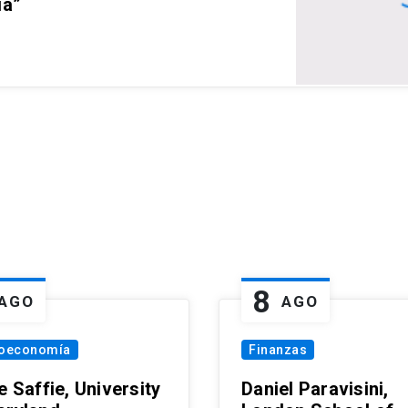
ia”
8
AGO
AGO
oeconomía
Finanzas
e Saffie, University
Daniel Paravisini,