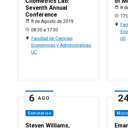
Cliometrics Lab:
of M
Seventh Annual
8 d
Conference
17:
8 de Agosto de 2019
Fac
08:30 a 17:30
Eco
Facultad de Ciencias
UC
Económicas y Administrativas
UC
6
2
AGO
Seminarios
Micr
Steven Williams,
Eman