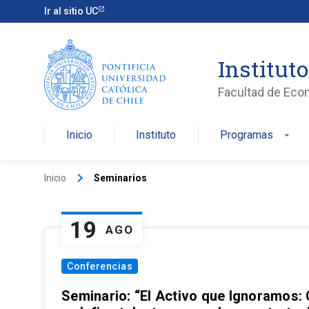
Ir al sitio UC
Institut
Facultad de Eco
Inicio
Instituto
Programas
arrow_drop_down
keyboard_arrow_right
Inicio
Seminarios
19
AGO
Conferencias
Seminario: “El Activo que Ignoramos: