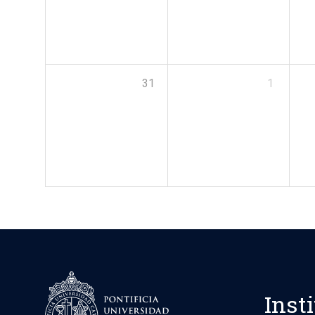
31
1
Inst