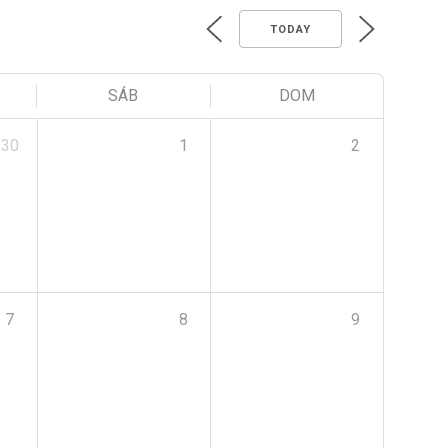
TODAY
SÁB
DOM
30
1
2
7
8
9