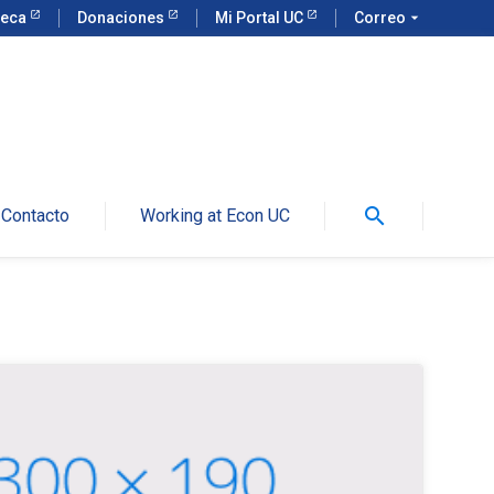
teca
Donaciones
Mi Portal UC
Correo
arrow_drop_down
search
Contacto
Working at Econ UC