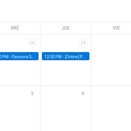
MIÉ
JUE
VIE
28
29
0 PM -
Eleonora Guarnieri, Exeter University
12:00 PM -
[Online] Pablo Slutzky, University of Maryland
5
6