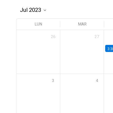
LUN
MAR
26
27
3:3
3
4