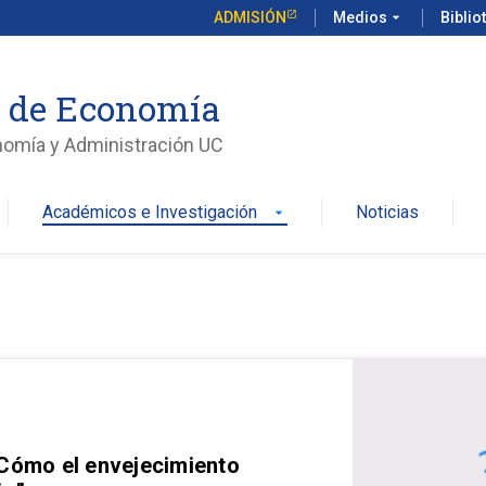
ADMISIÓN
Medios
arrow_drop_down
Biblio
o de Economía
nomía y Administración UC
Académicos e Investigación
Noticias
arrow_drop_down
 Cómo el envejecimiento