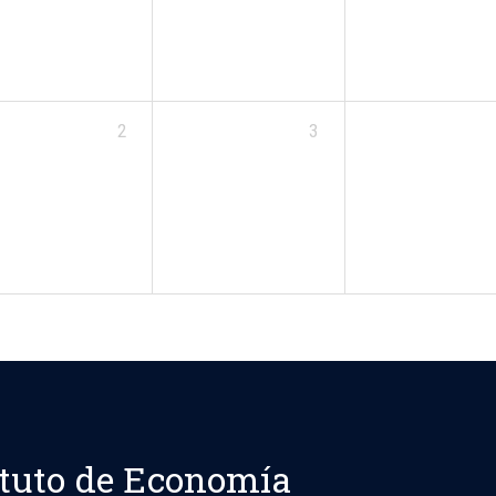
2
3
ituto de Economía