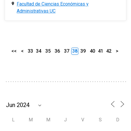
Facultad de Ciencias Económicas y
Administrativas UC
<<
<
33
34
35
36
37
38
39
40
41
42
>
L
M
M
J
V
S
D