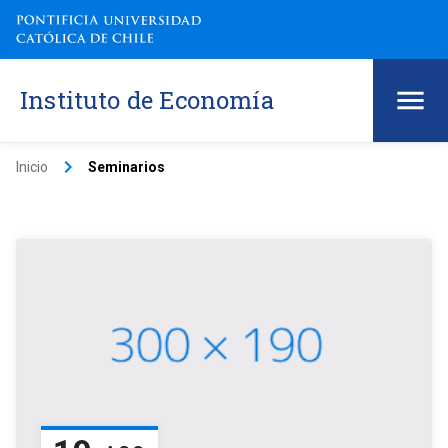
Instituto de Economía
keyboard_arrow_right
Inicio
Seminarios