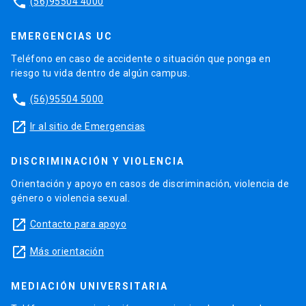
phone
(56)95504 4000
EMERGENCIAS UC
Teléfono en caso de accidente o situación que ponga en
riesgo tu vida dentro de algún campus.
phone
(56)95504 5000
launch
Ir al sitio de Emergencias
DISCRIMINACIÓN Y VIOLENCIA
Orientación y apoyo en casos de discriminación, violencia de
género o violencia sexual.
launch
Contacto para apoyo
launch
Más orientación
MEDIACIÓN UNIVERSITARIA