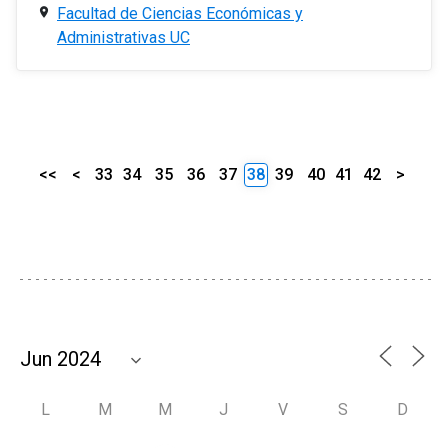
Facultad de Ciencias Económicas y
Administrativas UC
<<
<
33
34
35
36
37
38
39
40
41
42
>
L
M
M
J
V
S
D