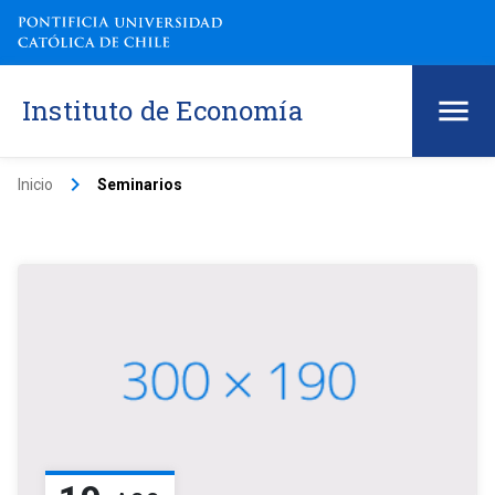
Instituto de Economía
keyboard_arrow_right
Inicio
Seminarios