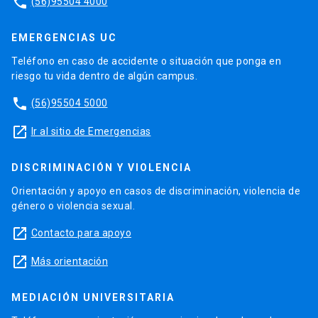
phone
(56)95504 4000
EMERGENCIAS UC
Teléfono en caso de accidente o situación que ponga en
riesgo tu vida dentro de algún campus.
phone
(56)95504 5000
launch
Ir al sitio de Emergencias
DISCRIMINACIÓN Y VIOLENCIA
Orientación y apoyo en casos de discriminación, violencia de
género o violencia sexual.
launch
Contacto para apoyo
launch
Más orientación
MEDIACIÓN UNIVERSITARIA