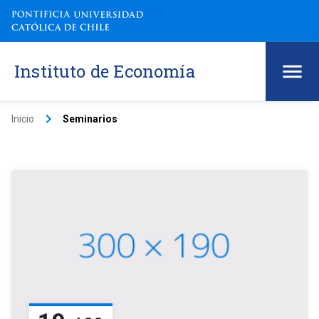
Instituto de Economía
keyboard_arrow_right
Inicio
Seminarios