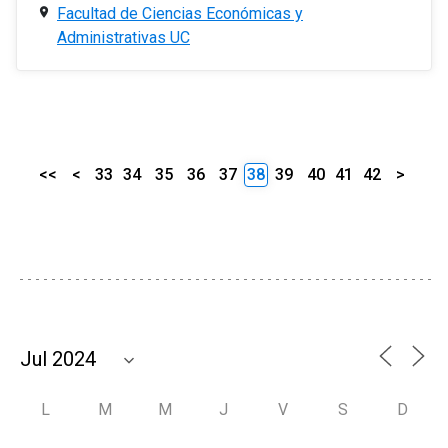
Facultad de Ciencias Económicas y
Administrativas UC
<<
<
33
34
35
36
37
38
39
40
41
42
>
L
M
M
J
V
S
D