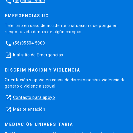
phone
(56)95504 4000
EMERGENCIAS UC
Teléfono en caso de accidente o situación que ponga en
riesgo tu vida dentro de algún campus.
phone
(56)95504 5000
launch
Ir al sitio de Emergencias
DISCRIMINACIÓN Y VIOLENCIA
Orientación y apoyo en casos de discriminación, violencia de
género o violencia sexual.
launch
Contacto para apoyo
launch
Más orientación
MEDIACIÓN UNIVERSITARIA