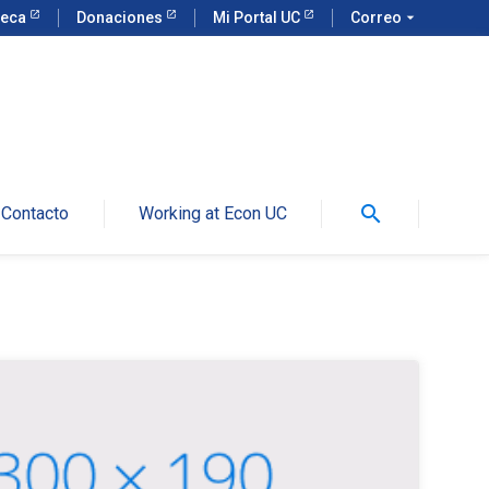
teca
Donaciones
Mi Portal UC
Correo
arrow_drop_down
search
Contacto
Working at Econ UC