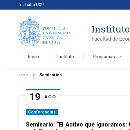
Ir al sitio UC
Institut
Facultad de Eco
Inicio
Instituto
Programas
arrow_drop_down
keyboard_arrow_right
Inicio
Seminarios
19
AGO
Conferencias
Seminario: “El Activo que Ignoramos: