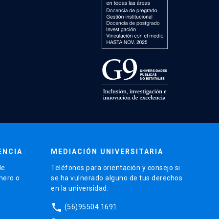
ENCIA
MEDIACIÓN UNIVERSITARIA
de
Teléfonos para orientación y consejo si
énero o
se ha vulnerado alguno de tus derechos
en la universidad.
phone
(56)95504 1691