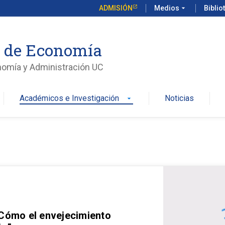
ADMISIÓN
Medios
arrow_drop_down
Biblio
o de Economía
nomía y Administración UC
Académicos e Investigación
Noticias
arrow_drop_down
 Cómo el envejecimiento