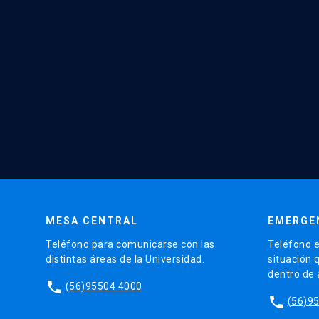
MESA CENTRAL
EMERGE
Teléfono para comunicarse con las
Teléfono e
distintas áreas de la Universidad.
situación 
dentro de
phone
(56)95504 4000
phone
(56)9