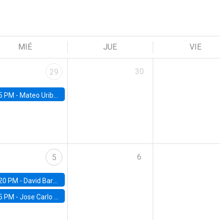
MIÉ
JUE
VIE
30
29
5 PM -
Mateo Uribe-Castro, Universidad de los Andes (Colombia)
6
5
20 PM -
David Bardey, Universidad de los Andes - CEDE
5 PM -
Jose Carlo Bermudez, UC (ME) & World Bank