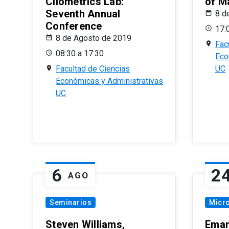
Cliometrics Lab:
of M
Seventh Annual
8 d
Conference
17:
8 de Agosto de 2019
Fac
08:30 a 17:30
Eco
Facultad de Ciencias
UC
Económicas y Administrativas
UC
6
2
AGO
Seminarios
Micr
Steven Williams,
Eman