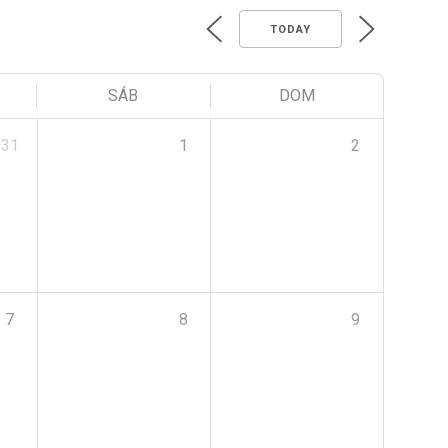
TODAY
SÁB
DOM
31
1
2
7
8
9