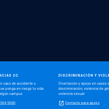
NCIAS UC
DISCRIMINACIÓN Y VIOL
n caso de accidente o
Orientación y apoyo en casos 
que ponga en riesgo tu vida
discriminación, violencia de g
 algún campus.
violencia sexual.
launch
5504 5000
Contacto para apoyo