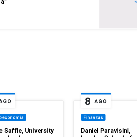
ia”
8
AGO
AGO
oeconomía
Finanzas
e Saffie, University
Daniel Paravisini,