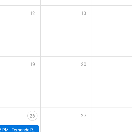
12
13
19
20
27
26
5 PM -
Fernanda Rojas Ampuero, University of Wisconsin-Madison