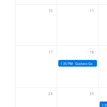
10
11
17
18
1:35 PM -
Gustavo González, Banco Central de Chile
24
25
1:3