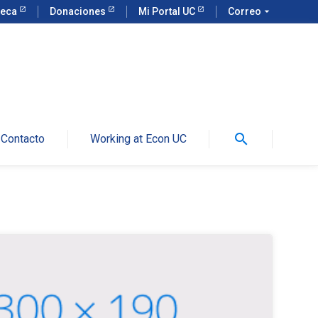
teca
Donaciones
Mi Portal UC
Correo
arrow_drop_down
search
Contacto
Working at Econ UC