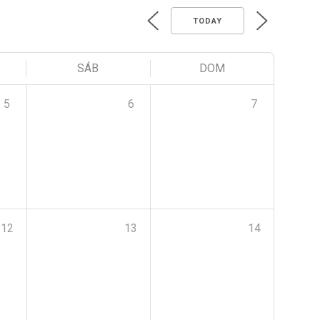
TODAY
SÁB
DOM
5
6
7
12
13
14