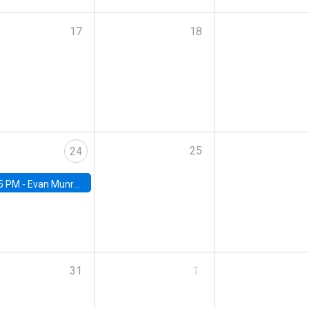
17
18
25
24
5 PM -
Evan Munro, Neyman Visiting Assistant Professor in the Department of Statistics at UC Berkeley
31
1