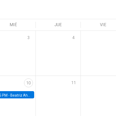
MIÉ
JUE
VIE
3
4
11
10
5 PM -
Beatriz Ahumada, PhD candidate, Universidad de Pittsburgh