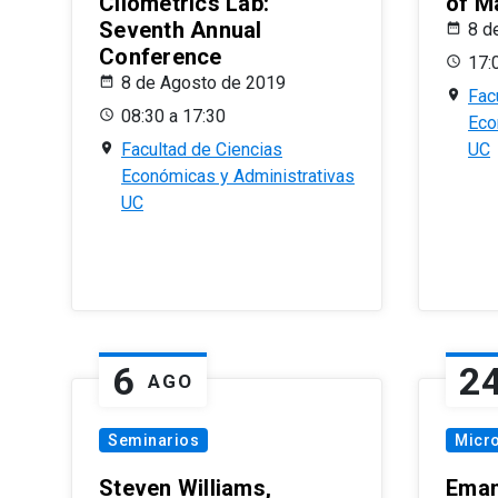
Cliometrics Lab:
of M
Seventh Annual
8 d
Conference
17:
8 de Agosto de 2019
Fac
08:30 a 17:30
Eco
Facultad de Ciencias
UC
Económicas y Administrativas
UC
6
2
AGO
Seminarios
Micr
Steven Williams,
Eman