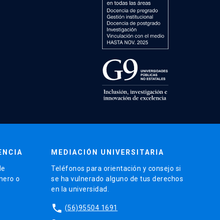
ENCIA
MEDIACIÓN UNIVERSITARIA
de
Teléfonos para orientación y consejo si
énero o
se ha vulnerado alguno de tus derechos
en la universidad.
phone
(56)95504 1691