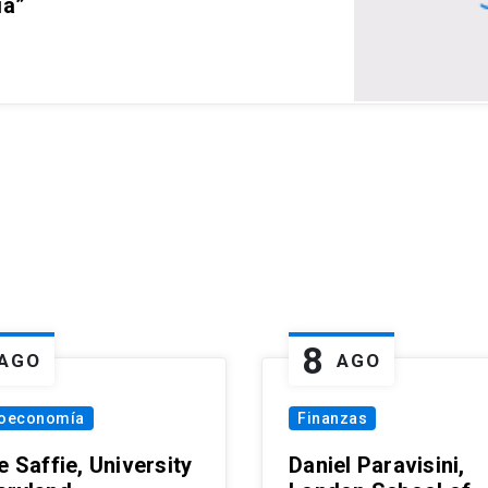
ia”
8
AGO
AGO
oeconomía
Finanzas
e Saffie, University
Daniel Paravisini,