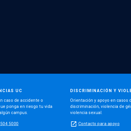
NCIAS UC
DISCRIMINACIÓN Y VIOL
n caso de accidente o
Orientación y apoyo en casos 
que ponga en riesgo tu vida
discriminación, violencia de g
 algún campus.
violencia sexual.
launch
5504 5000
Contacto para apoyo