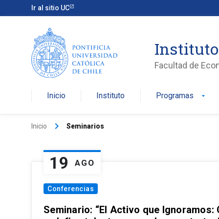
Ir al sitio UC
Institut
Facultad de Eco
Inicio
Instituto
Programas
arrow_drop_down
keyboard_arrow_right
Inicio
Seminarios
19
AGO
Conferencias
Seminario: “El Activo que Ignoramos: