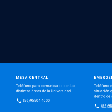
MESA CENTRAL
EMERGE
Teléfono para comunicarse con las
Teléfono e
distintas áreas de la Universidad.
situación 
dentro de
phone
(56)95504 4000
phone
(56)9