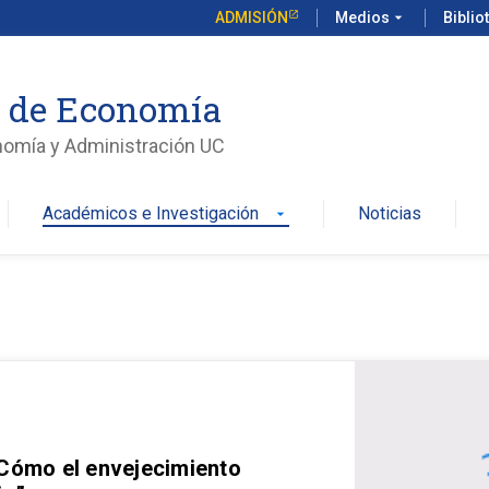
ADMISIÓN
Medios
arrow_drop_down
Biblio
o de Economía
nomía y Administración UC
Académicos e Investigación
Noticias
arrow_drop_down
 Cómo el envejecimiento