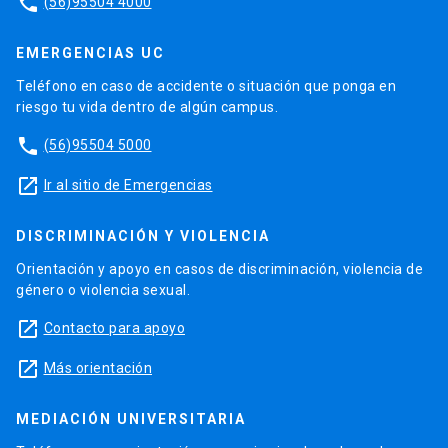
phone
(56)95504 4000
EMERGENCIAS UC
Teléfono en caso de accidente o situación que ponga en
riesgo tu vida dentro de algún campus.
phone
(56)95504 5000
launch
Ir al sitio de Emergencias
DISCRIMINACIÓN Y VIOLENCIA
Orientación y apoyo en casos de discriminación, violencia de
género o violencia sexual.
launch
Contacto para apoyo
launch
Más orientación
MEDIACIÓN UNIVERSITARIA