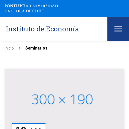
Instituto de Economía
keyboard_arrow_right
Inicio
Seminarios