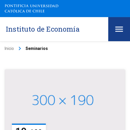
Instituto de Economía
keyboard_arrow_right
Inicio
Seminarios