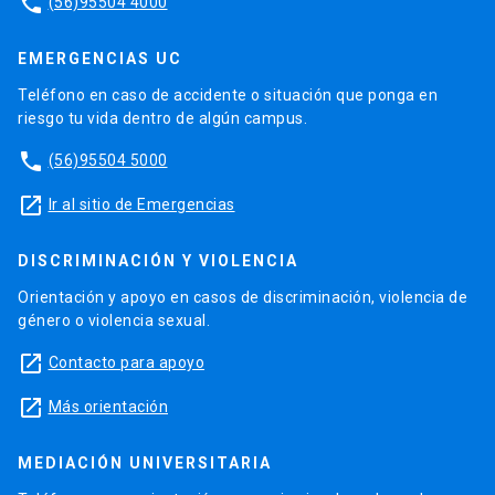
phone
(56)95504 4000
EMERGENCIAS UC
Teléfono en caso de accidente o situación que ponga en
riesgo tu vida dentro de algún campus.
phone
(56)95504 5000
launch
Ir al sitio de Emergencias
DISCRIMINACIÓN Y VIOLENCIA
Orientación y apoyo en casos de discriminación, violencia de
género o violencia sexual.
launch
Contacto para apoyo
launch
Más orientación
MEDIACIÓN UNIVERSITARIA