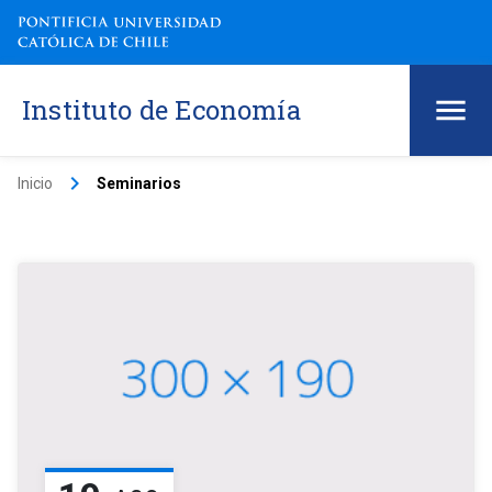
Instituto de Economía
keyboard_arrow_right
Inicio
Seminarios