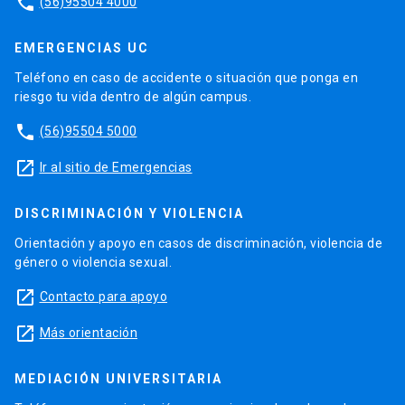
phone
(56)95504 4000
EMERGENCIAS UC
Teléfono en caso de accidente o situación que ponga en
riesgo tu vida dentro de algún campus.
phone
(56)95504 5000
launch
Ir al sitio de Emergencias
DISCRIMINACIÓN Y VIOLENCIA
Orientación y apoyo en casos de discriminación, violencia de
género o violencia sexual.
launch
Contacto para apoyo
launch
Más orientación
MEDIACIÓN UNIVERSITARIA