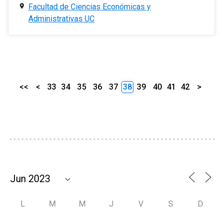
Facultad de Ciencias Económicas y
Administrativas UC
<<
<
33
34
35
36
37
38
39
40
41
42
>
L
M
M
J
V
S
D