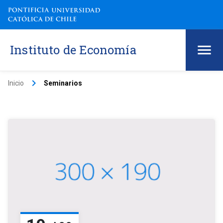
Instituto de Economía
keyboard_arrow_right
Inicio
Seminarios