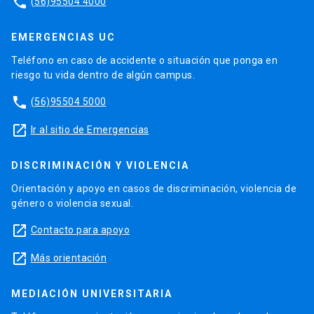
phone
(56)95504 4000
EMERGENCIAS UC
Teléfono en caso de accidente o situación que ponga en
riesgo tu vida dentro de algún campus.
phone
(56)95504 5000
launch
Ir al sitio de Emergencias
DISCRIMINACIÓN Y VIOLENCIA
Orientación y apoyo en casos de discriminación, violencia de
género o violencia sexual.
launch
Contacto para apoyo
launch
Más orientación
MEDIACIÓN UNIVERSITARIA