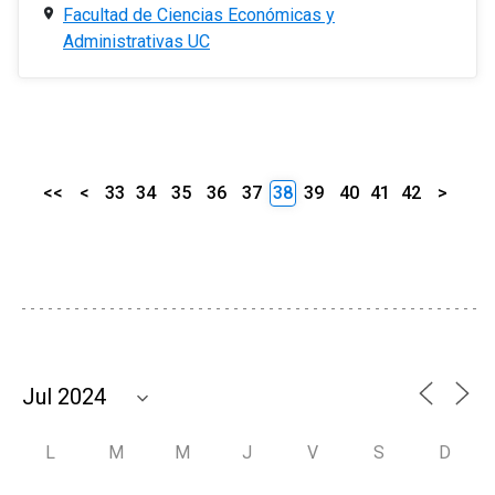
Facultad de Ciencias Económicas y
Administrativas UC
<<
<
33
34
35
36
37
38
39
40
41
42
>
L
M
M
J
V
S
D