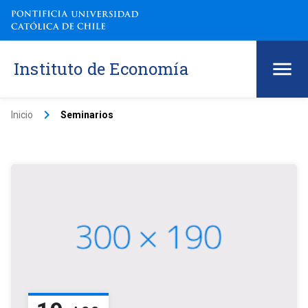
Instituto de Economía
keyboard_arrow_right
Inicio
Seminarios