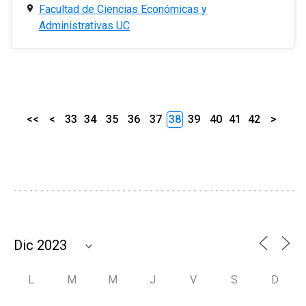
Facultad de Ciencias Económicas y
Administrativas UC
<<
<
33
34
35
36
37
38
39
40
41
42
>
L
M
M
J
V
S
D