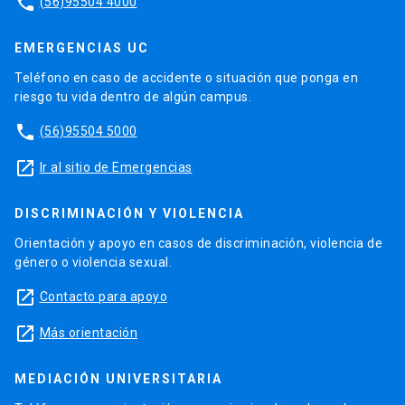
phone
(56)95504 4000
EMERGENCIAS UC
Teléfono en caso de accidente o situación que ponga en
riesgo tu vida dentro de algún campus.
phone
(56)95504 5000
launch
Ir al sitio de Emergencias
DISCRIMINACIÓN Y VIOLENCIA
Orientación y apoyo en casos de discriminación, violencia de
género o violencia sexual.
launch
Contacto para apoyo
launch
Más orientación
MEDIACIÓN UNIVERSITARIA