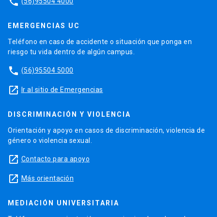
phone
(56)95504 4000
EMERGENCIAS UC
Teléfono en caso de accidente o situación que ponga en
riesgo tu vida dentro de algún campus.
phone
(56)95504 5000
launch
Ir al sitio de Emergencias
DISCRIMINACIÓN Y VIOLENCIA
Orientación y apoyo en casos de discriminación, violencia de
género o violencia sexual.
launch
Contacto para apoyo
launch
Más orientación
MEDIACIÓN UNIVERSITARIA