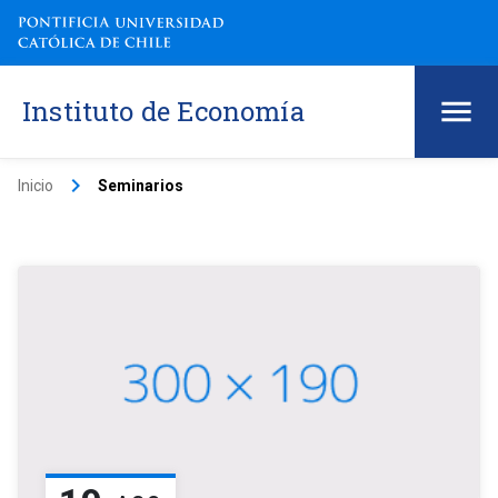
Instituto de Economía
keyboard_arrow_right
Inicio
Seminarios