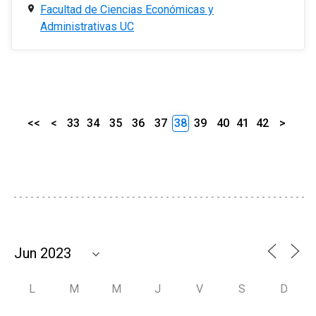
Facultad de Ciencias Económicas y
Administrativas UC
<<
<
33
34
35
36
37
38
39
40
41
42
>
L
M
M
J
V
S
D