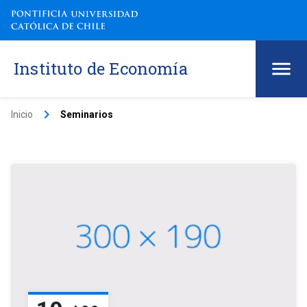
Instituto de Economía
keyboard_arrow_right
Inicio
Seminarios