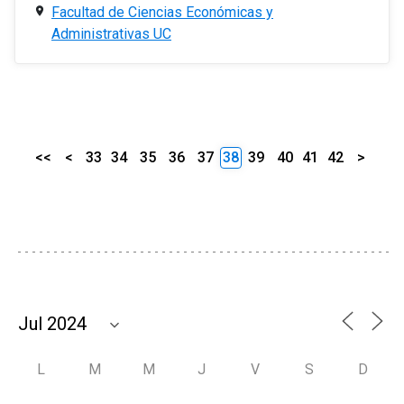
Facultad de Ciencias Económicas y
Administrativas UC
<<
<
33
34
35
36
37
38
39
40
41
42
>
L
M
M
J
V
S
D