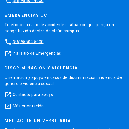
phone
(56)95504 4000
EMERGENCIAS UC
Teléfono en caso de accidente o situación que ponga en
riesgo tu vida dentro de algún campus.
phone
(56)95504 5000
launch
Ir al sitio de Emergencias
DISCRIMINACIÓN Y VIOLENCIA
Orientación y apoyo en casos de discriminación, violencia de
género o violencia sexual.
launch
Contacto para apoyo
launch
Más orientación
MEDIACIÓN UNIVERSITARIA