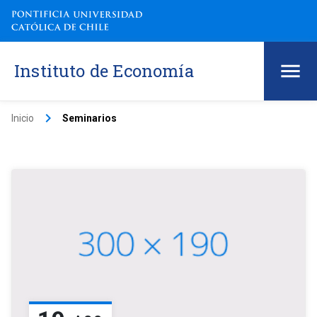
Instituto de Economía
keyboard_arrow_right
Inicio
Seminarios