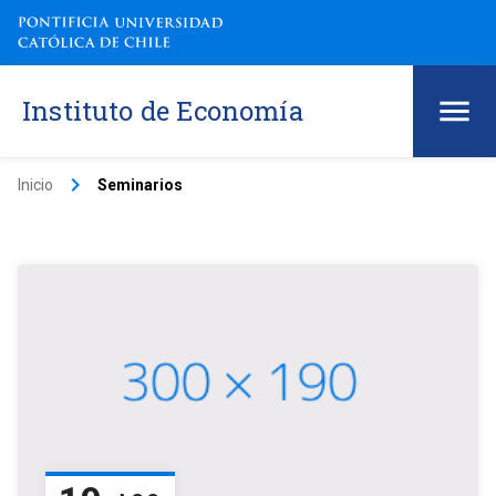
Instituto de Economía
keyboard_arrow_right
Inicio
Seminarios