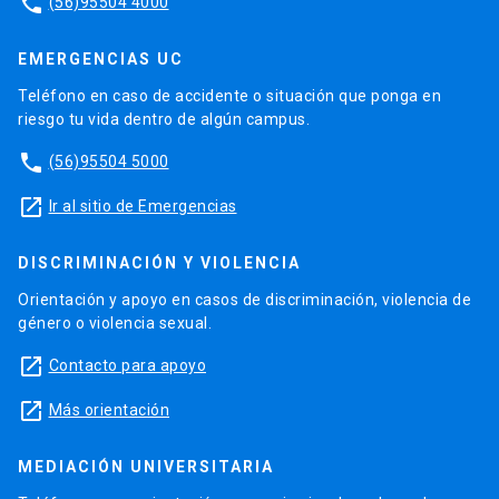
phone
(56)95504 4000
EMERGENCIAS UC
Teléfono en caso de accidente o situación que ponga en
riesgo tu vida dentro de algún campus.
phone
(56)95504 5000
launch
Ir al sitio de Emergencias
DISCRIMINACIÓN Y VIOLENCIA
Orientación y apoyo en casos de discriminación, violencia de
género o violencia sexual.
launch
Contacto para apoyo
launch
Más orientación
MEDIACIÓN UNIVERSITARIA