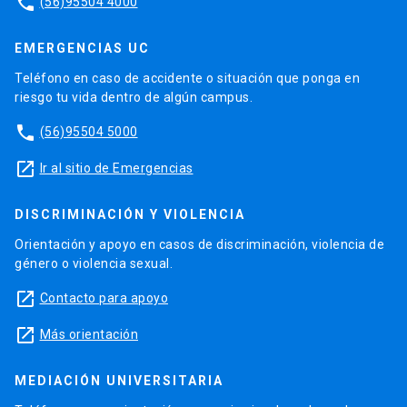
phone
(56)95504 4000
EMERGENCIAS UC
Teléfono en caso de accidente o situación que ponga en
riesgo tu vida dentro de algún campus.
phone
(56)95504 5000
launch
Ir al sitio de Emergencias
DISCRIMINACIÓN Y VIOLENCIA
Orientación y apoyo en casos de discriminación, violencia de
género o violencia sexual.
launch
Contacto para apoyo
launch
Más orientación
MEDIACIÓN UNIVERSITARIA