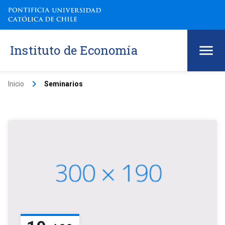
Instituto de Economía
keyboard_arrow_right
Inicio
Seminarios