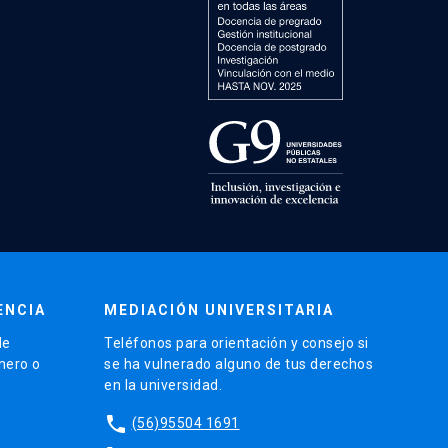
ENCIA
MEDIACIÓN UNIVERSITARIA
de
Teléfonos para orientación y consejo si
énero o
se ha vulnerado alguno de tus derechos
en la universidad.
phone
(56)95504 1691