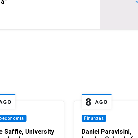
ia”
8
AGO
AGO
oeconomía
Finanzas
e Saffie, University
Daniel Paravisini,