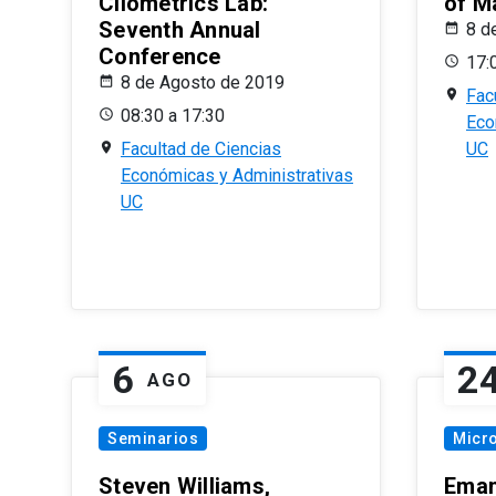
Cliometrics Lab:
of M
Seventh Annual
8 d
Conference
17:
8 de Agosto de 2019
Fac
08:30 a 17:30
Eco
Facultad de Ciencias
UC
Económicas y Administrativas
UC
6
2
AGO
Seminarios
Micr
Steven Williams,
Eman