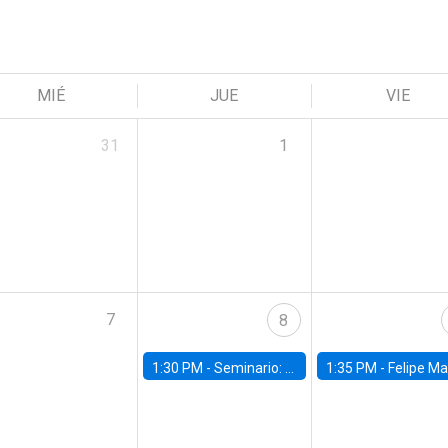
MIÉ
JUE
VIE
31
1
7
8
1:30 PM -
Seminario: “Recuperando la humanidad para progresar en la era de la IA»
1:35 PM -
Felipe Martínez, alumno Doctorado en Ec