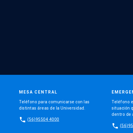
MESA CENTRAL
EMERGE
Teléfono para comunicarse con las
Teléfono e
distintas áreas de la Universidad.
situación 
dentro de
phone
(56)95504 4000
phone
(56)9