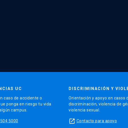
NCIAS UC
DISCRIMINACIÓN Y VIOL
n caso de accidente o
Orientación y apoyo en casos 
que ponga en riesgo tu vida
discriminación, violencia de g
 algún campus.
violencia sexual.
launch
5504 5000
Contacto para apoyo