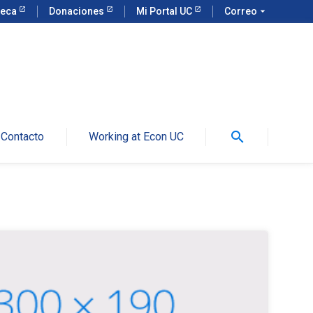
teca
Donaciones
Mi Portal UC
Correo
arrow_drop_down
search
Contacto
Working at Econ UC