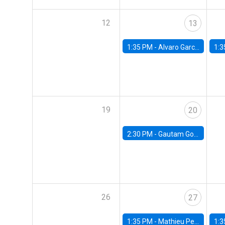
12
13
1:35 PM -
Alvaro Garcia-Marin, Universidad de Los Andes
1:3
19
20
2:30 PM -
Gautam Gowrisankaran, Columbia University
26
27
1:35 PM -
Mathieu Pedemonte, IDB
1:3