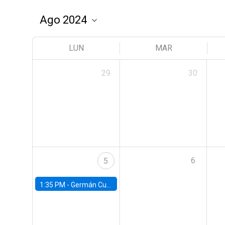
LUN
MAR
29
30
6
5
1:35 PM -
Germán Cubas, University of Houston