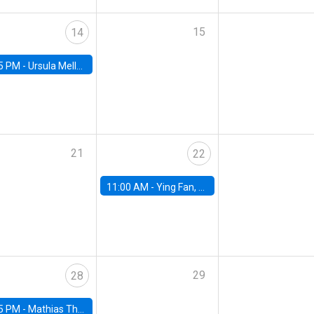
15
14
5 PM -
Ursula Mello, Insper - Institute of Education and Research
21
22
11:00 AM -
Ying Fan, University of Michigan
29
28
5 PM -
Mathias Thoenig, University of Lausanne