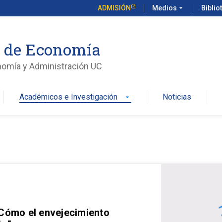
ADMISIÓN
Medios
arrow_drop_down
Biblio
o de Economía
nomía y Administración UC
Académicos e Investigación
Noticias
arrow_drop_down
 Cómo el envejecimiento