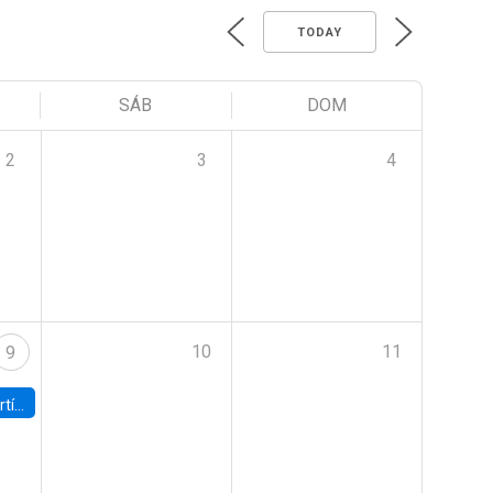
TODAY
SÁB
DOM
2
3
4
10
11
9
onomía UC