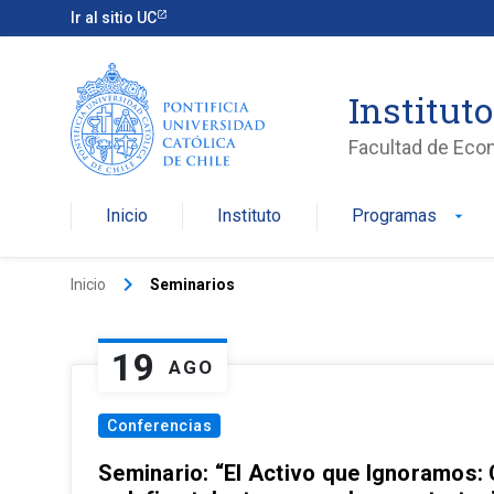
Ir al sitio UC
Institut
Facultad de Eco
Inicio
Instituto
Programas
arrow_drop_down
keyboard_arrow_right
Inicio
Seminarios
19
AGO
Conferencias
Seminario: “El Activo que Ignoramos: