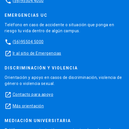
phone
(56)95504 4000
EMERGENCIAS UC
Teléfono en caso de accidente o situación que ponga en
riesgo tu vida dentro de algún campus.
phone
(56)95504 5000
launch
Ir al sitio de Emergencias
DISCRIMINACIÓN Y VIOLENCIA
Orientación y apoyo en casos de discriminación, violencia de
género o violencia sexual.
launch
Contacto para apoyo
launch
Más orientación
MEDIACIÓN UNIVERSITARIA