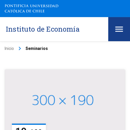
Instituto de Economía
keyboard_arrow_right
Inicio
Seminarios