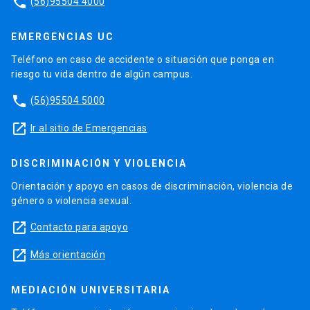
phone
(56)95504 4000
EMERGENCIAS UC
Teléfono en caso de accidente o situación que ponga en
riesgo tu vida dentro de algún campus.
phone
(56)95504 5000
launch
Ir al sitio de Emergencias
DISCRIMINACIÓN Y VIOLENCIA
Orientación y apoyo en casos de discriminación, violencia de
género o violencia sexual.
launch
Contacto para apoyo
launch
Más orientación
MEDIACIÓN UNIVERSITARIA