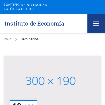
Instituto de Economía
keyboard_arrow_right
Inicio
Seminarios