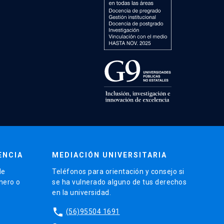
ENCIA
MEDIACIÓN UNIVERSITARIA
de
Teléfonos para orientación y consejo si
énero o
se ha vulnerado alguno de tus derechos
en la universidad.
phone
(56)95504 1691