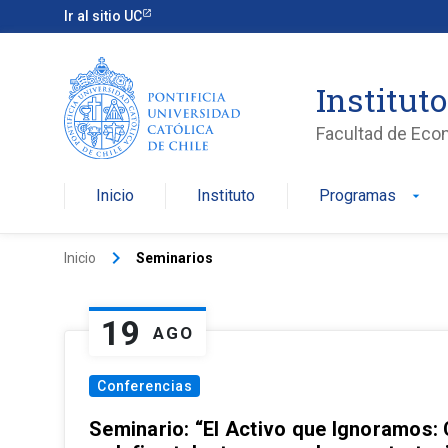
Ir al sitio UC
Institut
Facultad de Eco
Inicio
Instituto
Programas
arrow_drop_down
keyboard_arrow_right
Inicio
Seminarios
19
AGO
Conferencias
Seminario: “El Activo que Ignoramos: