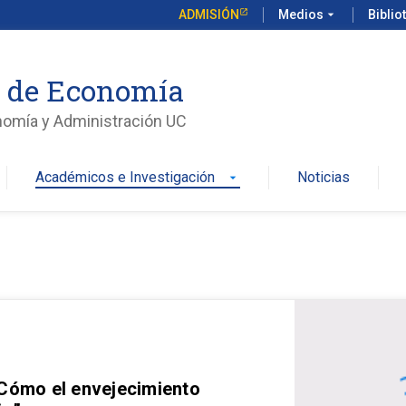
ADMISIÓN
Medios
arrow_drop_down
Biblio
o de Economía
nomía y Administración UC
Académicos e Investigación
Noticias
arrow_drop_down
 Cómo el envejecimiento