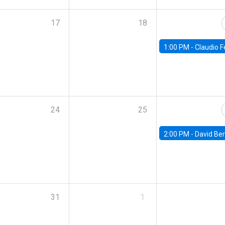
17
18
1:00 PM -
Claudio Ferraz, British Col
24
25
2:00 PM -
David Berger, D
31
1