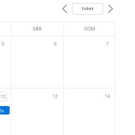
TODAY
SÁB
DOM
5
6
7
13
14
12
 UDP