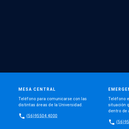
MESA CENTRAL
EMERGE
Teléfono para comunicarse con las
Teléfono e
distintas áreas de la Universidad.
situación 
dentro de
phone
(56)95504 4000
phone
(56)9