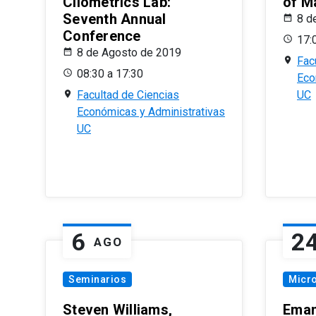
Cliometrics Lab:
of M
Seventh Annual
8 d
Conference
17:
8 de Agosto de 2019
Fac
08:30 a 17:30
Eco
Facultad de Ciencias
UC
Económicas y Administrativas
UC
6
2
AGO
Seminarios
Micr
Steven Williams,
Eman