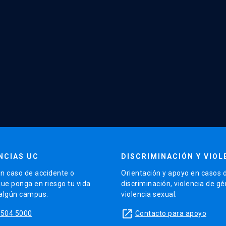
NCIAS UC
DISCRIMINACIÓN Y VIOL
n caso de accidente o
Orientación y apoyo en casos 
que ponga en riesgo tu vida
discriminación, violencia de g
 algún campus.
violencia sexual.
launch
5504 5000
Contacto para apoyo