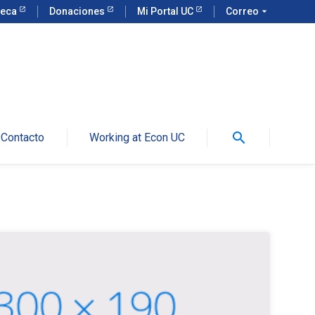
teca
Donaciones
Mi Portal UC
Correo
arrow_drop_down
search
Contacto
Working at Econ UC