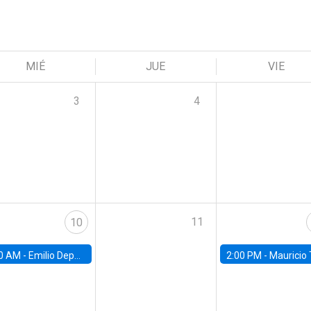
MIÉ
JUE
VIE
3
4
11
10
0 AM -
Emilio Depetris-Chauvín, Universidad Católica
2:00 PM -
Mauricio Tejada,