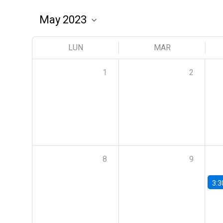
LUN
MAR
1
2
8
9
3:3