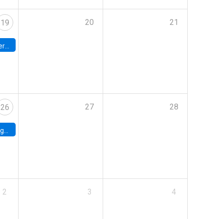
20
21
19
umbia
27
28
26
uke
2
3
4