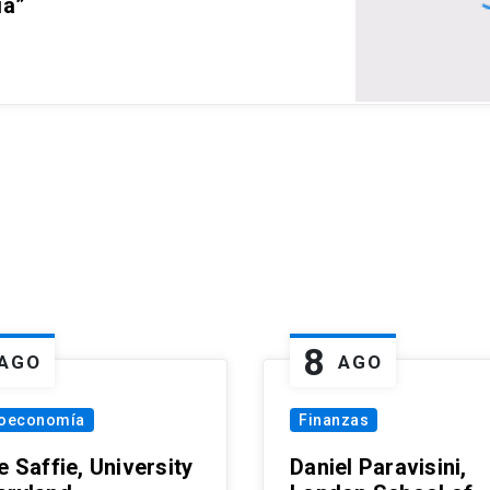
ia”
8
AGO
AGO
oeconomía
Finanzas
e Saffie, University
Daniel Paravisini,