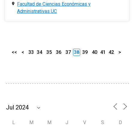
Facultad de Ciencias Económicas y
Administrativas UC
<<
<
33
34
35
36
37
38
39
40
41
42
>
L
M
M
J
V
S
D