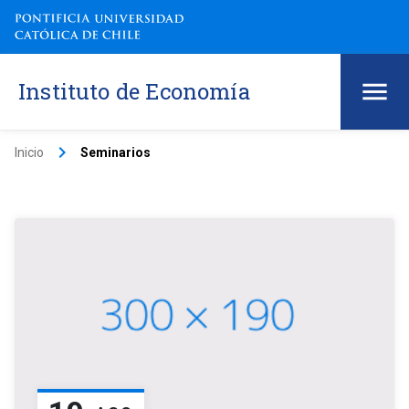
Instituto de Economía
keyboard_arrow_right
Inicio
Seminarios