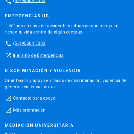
phone
(56)95504 4000
EMERGENCIAS UC
Teléfono en caso de accidente o situación que ponga en
riesgo tu vida dentro de algún campus.
phone
(56)95504 5000
launch
Ir al sitio de Emergencias
DISCRIMINACIÓN Y VIOLENCIA
Orientación y apoyo en casos de discriminación, violencia de
género o violencia sexual.
launch
Contacto para apoyo
launch
Más orientación
MEDIACIÓN UNIVERSITARIA