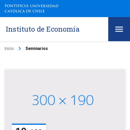
Instituto de Economía
keyboard_arrow_right
Inicio
Seminarios