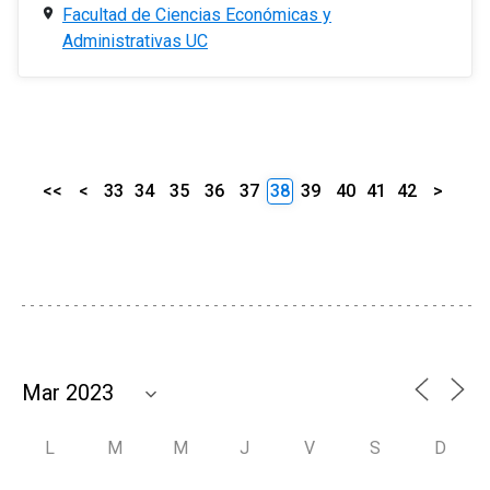
Facultad de Ciencias Económicas y
Administrativas UC
<<
<
33
34
35
36
37
38
39
40
41
42
>
L
M
M
J
V
S
D