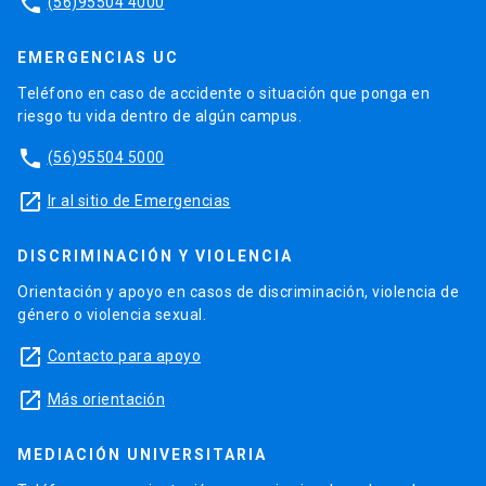
phone
(56)95504 4000
EMERGENCIAS UC
Teléfono en caso de accidente o situación que ponga en
riesgo tu vida dentro de algún campus.
phone
(56)95504 5000
launch
Ir al sitio de Emergencias
DISCRIMINACIÓN Y VIOLENCIA
Orientación y apoyo en casos de discriminación, violencia de
género o violencia sexual.
launch
Contacto para apoyo
launch
Más orientación
MEDIACIÓN UNIVERSITARIA