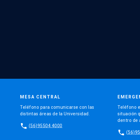
MESA CENTRAL
EMERGE
Teléfono para comunicarse con las
Teléfono e
distintas áreas de la Universidad.
situación 
dentro de
phone
(56)95504 4000
phone
(56)9