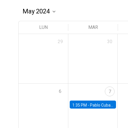
LUN
MAR
29
30
6
7
1:35 PM -
Pablo Cuba, FED Board