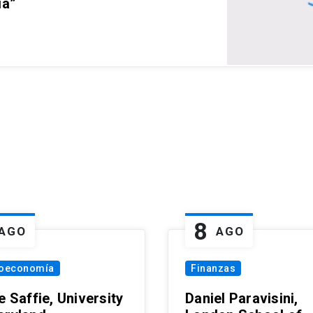
ia”
8
AGO
AGO
oeconomía
Finanzas
e Saffie, University
Daniel Paravisini,