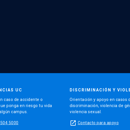
NCIAS UC
DISCRIMINACIÓN Y VIOL
n caso de accidente o
Orientación y apoyo en casos 
que ponga en riesgo tu vida
discriminación, violencia de g
 algún campus.
violencia sexual.
launch
5504 5000
Contacto para apoyo