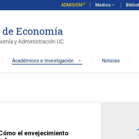
ADMISIÓN
Medios
arrow_drop_down
Biblio
o de Economía
nomía y Administración UC
Académicos e Investigación
Noticias
arrow_drop_down
 Cómo el envejecimiento