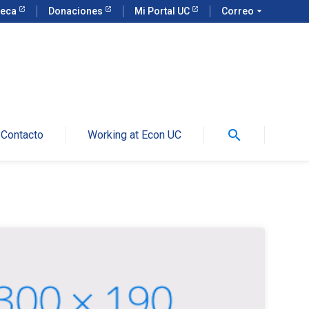
teca
Donaciones
Mi Portal UC
Correo
arrow_drop_down
search
Contacto
Working at Econ UC