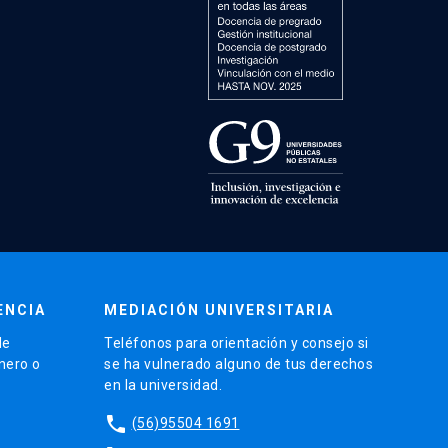
ENCIA
MEDIACIÓN UNIVERSITARIA
de
Teléfonos para orientación y consejo si
énero o
se ha vulnerado alguno de tus derechos
en la universidad.
phone
(56)95504 1691