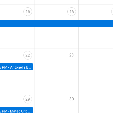
15
16
23
22
5 PM -
Antonella Bancalari, Institute for Fiscal Studies (IFS) and Research Associate at University College London (UCL)
30
29
5 PM -
Mateo Uribe-Castro, Universidad de los Andes (Colombia)