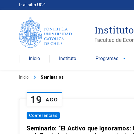
Ir al sitio UC
Institut
Facultad de Eco
Inicio
Instituto
Programas
arrow_drop_down
keyboard_arrow_right
Inicio
Seminarios
19
AGO
Conferencias
Seminario: “El Activo que Ignoramos: