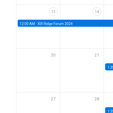
13
14
12:00 AM -
XIX Ridge Forum 2024
20
21
1:3
27
28
1:3