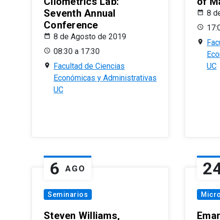
Cliometrics Lab:
of M
Seventh Annual
8 d
Conference
17:
8 de Agosto de 2019
Fac
08:30 a 17:30
Eco
Facultad de Ciencias
UC
Económicas y Administrativas
UC
6
2
AGO
Seminarios
Micr
Steven Williams,
Eman