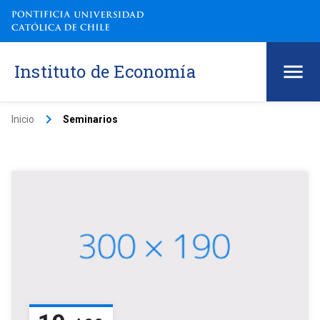
Instituto de Economía
keyboard_arrow_right
Inicio
Seminarios