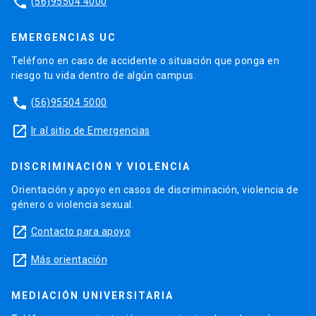
phone
(56)95504 4000
EMERGENCIAS UC
Teléfono en caso de accidente o situación que ponga en
riesgo tu vida dentro de algún campus.
phone
(56)95504 5000
launch
Ir al sitio de Emergencias
DISCRIMINACIÓN Y VIOLENCIA
Orientación y apoyo en casos de discriminación, violencia de
género o violencia sexual.
launch
Contacto para apoyo
launch
Más orientación
MEDIACIÓN UNIVERSITARIA