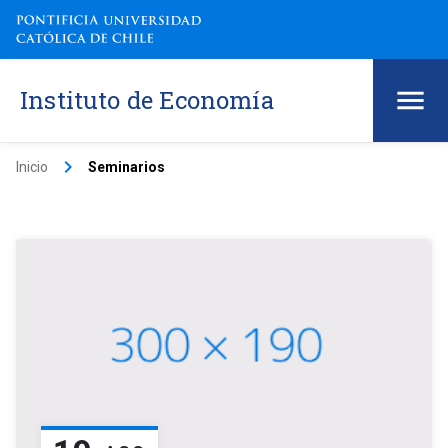
Instituto de Economía
keyboard_arrow_right
Inicio
Seminarios