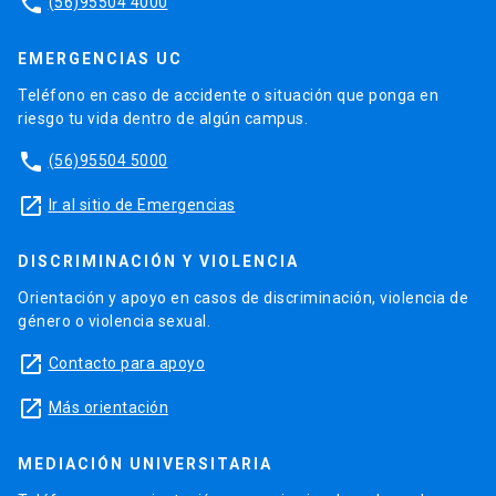
phone
(56)95504 4000
EMERGENCIAS UC
Teléfono en caso de accidente o situación que ponga en
riesgo tu vida dentro de algún campus.
phone
(56)95504 5000
launch
Ir al sitio de Emergencias
DISCRIMINACIÓN Y VIOLENCIA
Orientación y apoyo en casos de discriminación, violencia de
género o violencia sexual.
launch
Contacto para apoyo
launch
Más orientación
MEDIACIÓN UNIVERSITARIA