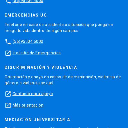
phone
(56)95504 4000
EMERGENCIAS UC
Teléfono en caso de accidente o situación que ponga en
riesgo tu vida dentro de algún campus.
phone
(56)95504 5000
launch
Ir al sitio de Emergencias
DISCRIMINACIÓN Y VIOLENCIA
Orientación y apoyo en casos de discriminación, violencia de
género o violencia sexual.
launch
Contacto para apoyo
launch
Más orientación
MEDIACIÓN UNIVERSITARIA