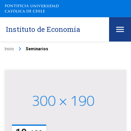
Instituto de Economía
keyboard_arrow_right
Inicio
Seminarios