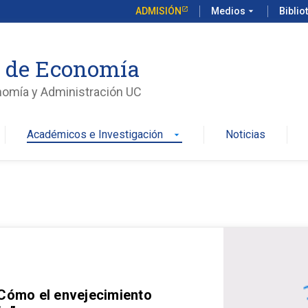
ADMISIÓN
Medios
arrow_drop_down
Biblio
o de Economía
nomía y Administración UC
Académicos e Investigación
Noticias
arrow_drop_down
 Cómo el envejecimiento