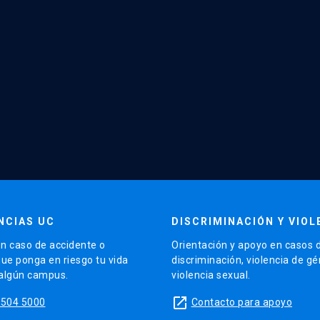
NCIAS UC
DISCRIMINACIÓN Y VIOL
n caso de accidente o
Orientación y apoyo en casos 
que ponga en riesgo tu vida
discriminación, violencia de g
 algún campus.
violencia sexual.
launch
5504 5000
Contacto para apoyo