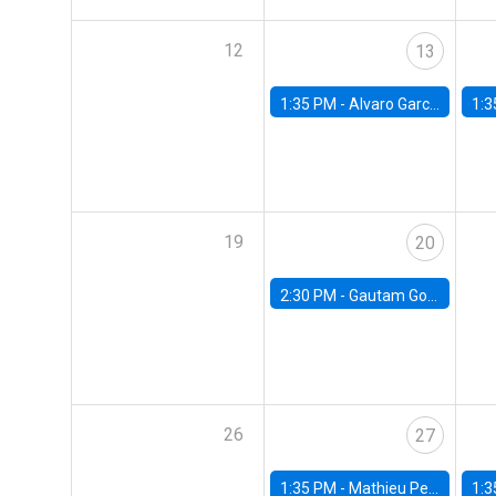
12
13
1:35 PM -
Alvaro Garcia-Marin, Universidad de Los Andes
1:3
19
20
2:30 PM -
Gautam Gowrisankaran, Columbia University
26
27
1:35 PM -
Mathieu Pedemonte, IDB
1:3