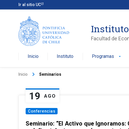
Ir al sitio UC
Institut
Facultad de Eco
Inicio
Instituto
Programas
arrow_drop_down
keyboard_arrow_right
Inicio
Seminarios
19
AGO
Conferencias
Seminario: “El Activo que Ignoramos: