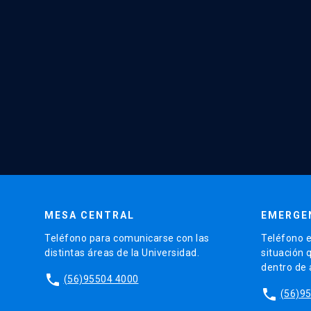
MESA CENTRAL
EMERGE
Teléfono para comunicarse con las
Teléfono e
distintas áreas de la Universidad.
situación 
dentro de
phone
(56)95504 4000
phone
(56)9