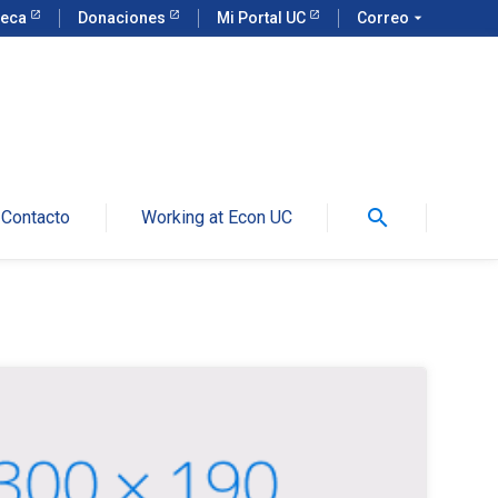
teca
Donaciones
Mi Portal UC
Correo
arrow_drop_down
search
Contacto
Working at Econ UC