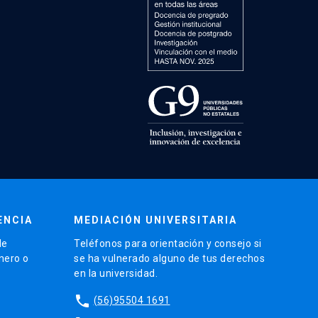
ENCIA
MEDIACIÓN UNIVERSITARIA
de
Teléfonos para orientación y consejo si
énero o
se ha vulnerado alguno de tus derechos
en la universidad.
phone
(56)95504 1691