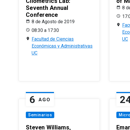
Cliometrics Lab:
of M
Seventh Annual
8 d
Conference
17:
8 de Agosto de 2019
Fac
08:30 a 17:30
Eco
Facultad de Ciencias
UC
Económicas y Administrativas
UC
6
2
AGO
Seminarios
Micr
Steven Williams,
Eman