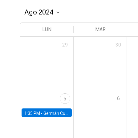
LUN
MAR
29
30
6
5
1:35 PM -
Germán Cubas, University of Houston