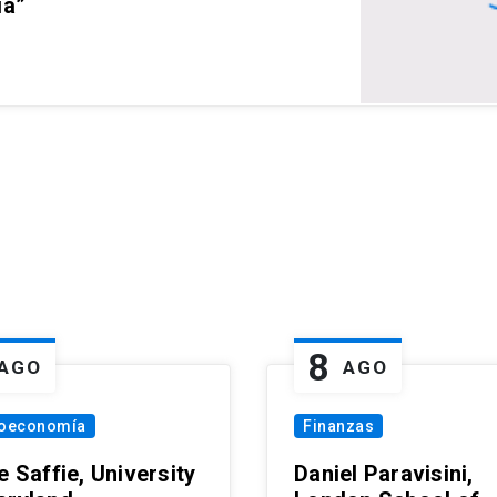
ia”
8
AGO
AGO
oeconomía
Finanzas
e Saffie, University
Daniel Paravisini,