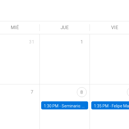
MIÉ
JUE
VIE
31
1
7
8
1:30 PM -
Seminario: “Recuperando la humanidad para progresar en la era de la IA»
1:35 PM -
Felipe Martínez, alumno Doctorado en Ec