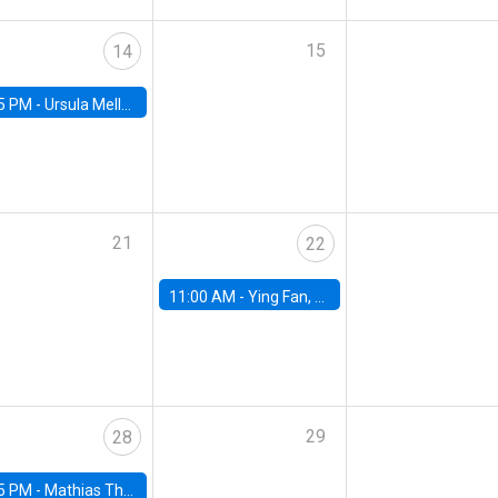
15
14
5 PM -
Ursula Mello, Insper - Institute of Education and Research
21
22
11:00 AM -
Ying Fan, University of Michigan
29
28
5 PM -
Mathias Thoenig, University of Lausanne