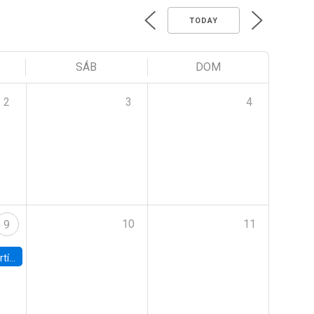
TODAY
SÁB
DOM
2
3
4
10
11
9
onomía UC