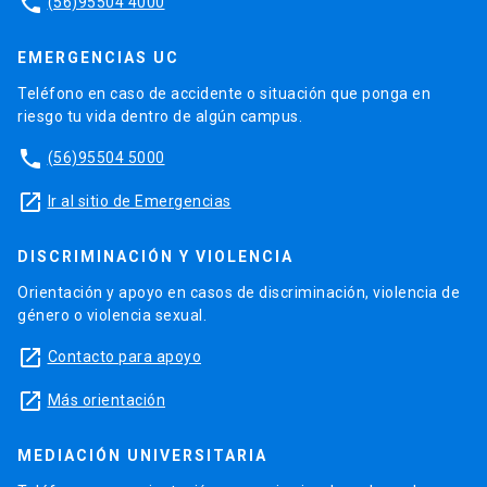
phone
(56)95504 4000
EMERGENCIAS UC
Teléfono en caso de accidente o situación que ponga en
riesgo tu vida dentro de algún campus.
phone
(56)95504 5000
launch
Ir al sitio de Emergencias
DISCRIMINACIÓN Y VIOLENCIA
Orientación y apoyo en casos de discriminación, violencia de
género o violencia sexual.
launch
Contacto para apoyo
launch
Más orientación
MEDIACIÓN UNIVERSITARIA