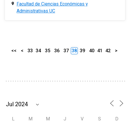
Facultad de Ciencias Económicas y
Administrativas UC
<<
<
33
34
35
36
37
38
39
40
41
42
>
L
M
M
J
V
S
D