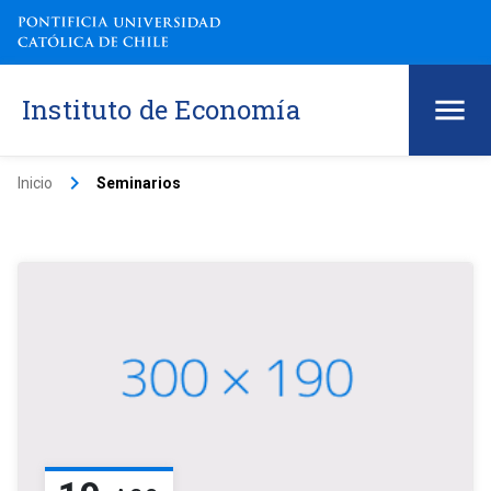
Instituto de Economía
keyboard_arrow_right
Inicio
Seminarios